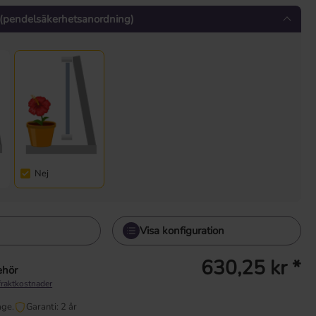
 (pendelsäkerhetsanordning)
Nej
Visa konfiguration
630,25 kr *
behör
fraktkostnader
age.
Garanti: 2 år