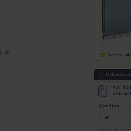
Standard rull
Mått och di
Kom ihåg 
» för mä
Bredd i cm
Intervall: 30–195 c