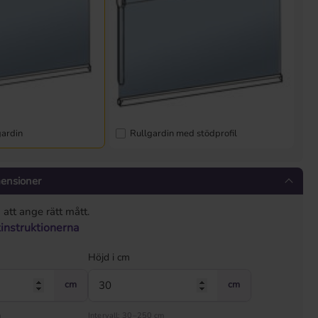
gardin
Rullgardin med stödprofil
mensioner
att ange rätt mått.
tinstruktionerna
Höjd i cm
cm
cm
m
Intervall: 30–250 cm