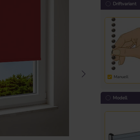
Driftvariant
Manuell
Modell