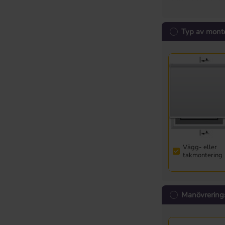
Typ av mont
Vägg- eller
takmontering
Manövrering