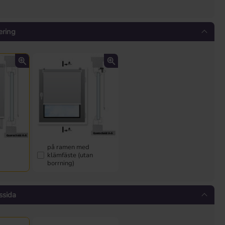
ering
på ramen med
klämfäste (utan
borrning)
ssida