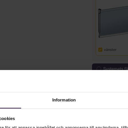
vänster
Systemets fä
Information
cookies
e för att anpassa innehållet och annonserna till användarna, tillh