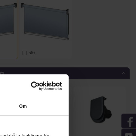
rätt
rg
Om
andahålla funktioner för