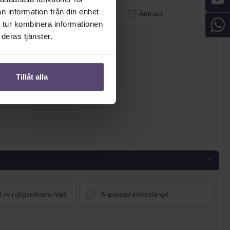
n information från din enhet
grå
Antracit
 tur kombinera informationen
deras tjänster.
Tillåt alla
 av rullgardinens höjd
Anpassad arbetslängd