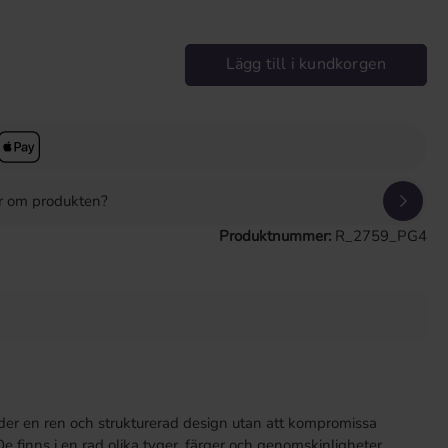
ge önskat värde eller använd knapparna för att öka eller minska kvantit
Lägg till i kundkorgen
or om produkten?
Produktnummer:
R_2759_PG4
bjuder en ren och strukturerad design utan att kompromissa
 finns i en rad olika tyger, färger och genomskinligheter,