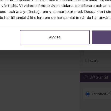
vår trafik. Vi vidarebefordrar även sådana identifierare och anna
vit
nnons- och analysföretag som vi samarbetar med. Dessa kan i sin
har tillhandahållit eller som de har samlat in när du har använt 
Avvisa
svart
Driftslängd
Standard 2/3