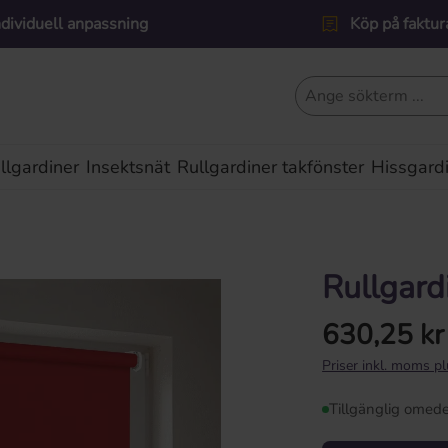
ndividuell anpassning
Köp på faktur
lgardiner
Insektsnät
Rullgardiner takfönster
Hissgard
Rullgard
630,25 kr
Ordinarie pris:
Priser inkl. moms p
Tillgänglig omede