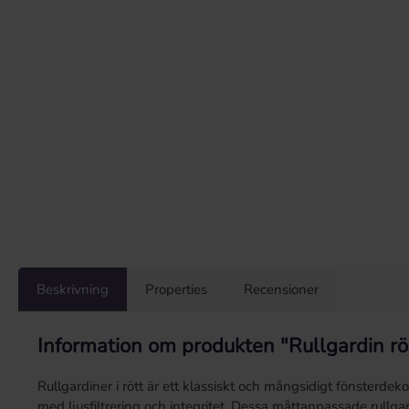
Beskrivning
Properties
Recensioner
Information om produkten "Rullgardin r
Rullgardiner i rött är ett klassiskt och mångsidigt fönsterde
med ljusfiltrering och integritet. Dessa måttanpassade rullg