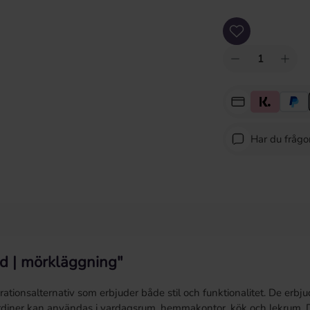
Produktkvantitet: An
Har du fråg
öd | mörkläggning"
korationsalternativ som erbjuder både stil och funktionalitet. De er
ardiner kan användas i vardagsrum, hemmakontor, kök och lekrum. De