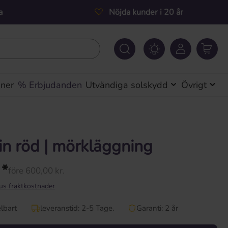
a
Nöjda kunder i 20 år
iner
% Erbjudanden
Utvändiga solskydd
Övrigt
in röd | mörkläggning
 *
före 600,00 kr.
lus fraktkostnader
lbart
leveranstid: 2-5 Tage.
Garanti: 2 år