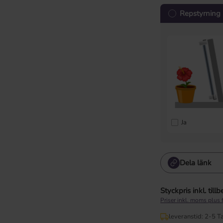
Repstyrning
Ja
Dela länk
Styckpris inkl. till
Priser inkl. moms plus 
leveranstid: 2-5 T