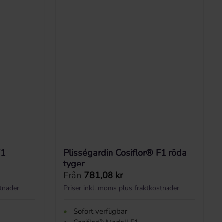
F1
Plisségardin Cosiflor® F1 röda
tyger
Ordinarie pris:
Från
781,08 kr
stnader
Priser inkl. moms plus fraktkostnader
•
Sofort verfügbar