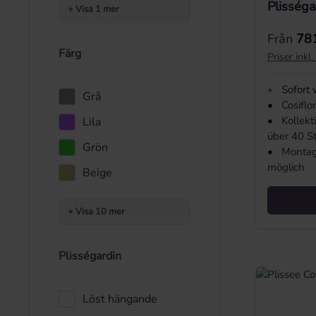
Plisséga
+ Visa 1 mer
Ordinarie
Från
781
Färg
Priser ink
•
Sofort 
Grå
•
Cosiflo
•
Kollek
Lila
über 40 S
Grön
•
Montag
möglich
Beige
+ Visa 10 mer
Plisségardin
Löst hängande