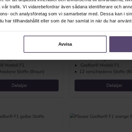
vår trafik. Vi vidarebefordrar även sådana identifierare och anna
nnons- och analysföretag som vi samarbetar med. Dessa kan i sin
har tillhandahållit eller som de har samlat in när du har använt 
rdin Cosiflor® F1 bruna
Plisségardin Cosiflor® 
tyger
 pris:
Ordinarie pris:
,08 kr
Från
781,08 kr
Avvisa
l. moms plus fraktkostnader
Priser inkl. moms plus fraktko
verfügbar
•
Sofort verfügbar
r® Modell F1
•
Cosiflor® Modell F1
hiedene Stoffe (Braun)
•
12 verschiedene Stoffe (Bl
Detaljer
Detaljer