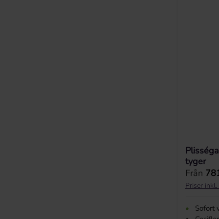
Plisséga
tyger
Ordinarie
Från
781
Priser ink
•
Sofort 