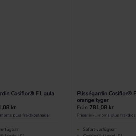
rdin Cosiflor® F1 gula
Plisségardin Cosiflor® 
orange tyger
 pris:
Ordinarie pris:
,08 kr
Från
781,08 kr
l. moms plus fraktkostnader
Priser inkl. moms plus fraktko
verfügbar
•
Sofort verfügbar