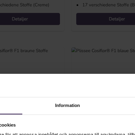
schiedene Stoffe (Creme)
•
17 verschiedene Stoffe (B
Detaljer
Detaljer
Information
cookies
e för att anpassa innehållet och annonserna till användarna, tillh