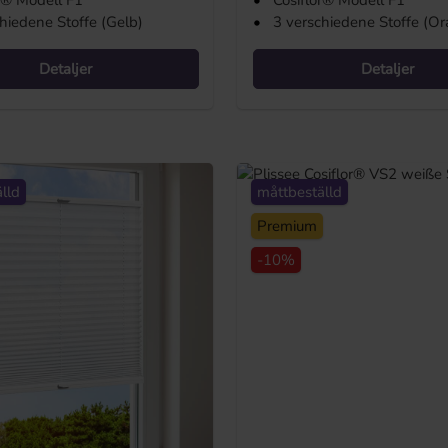
r® Modell F1
•
Cosiflor® Modell F1
hiedene Stoffe (Gelb)
•
3 verschiedene Stoffe (O
Detaljer
Detaljer
lld
måttbeställd
Premium
-10%