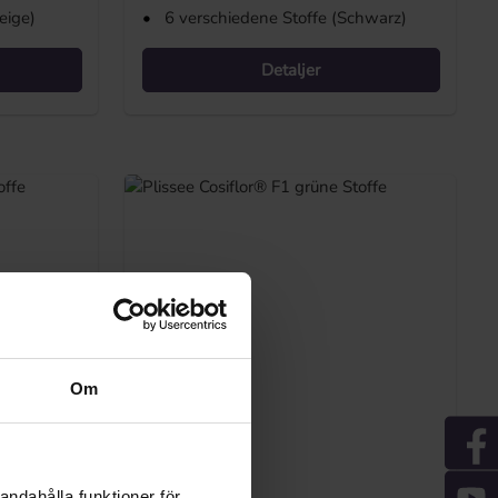
eige)
•
6 verschiedene Stoffe (Schwarz)
Detaljer
Om
andahålla funktioner för