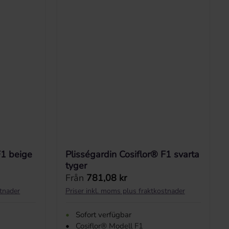
F1 beige
Plisségardin Cosiflor® F1 svarta
tyger
Ordinarie pris:
Från
781,08 kr
stnader
Priser inkl. moms plus fraktkostnader
•
Sofort verfügbar
•
Cosiflor® Modell F1