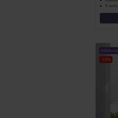
•
Cosiflo
•
5 versc
måttbestä
-10%