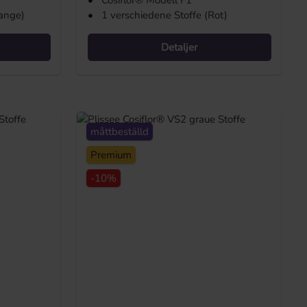
•
Cosiflor® Modell F1
range)
•
1 verschiedene Stoffe (Rot)
Detaljer
måttbeställd
Premium
-10%