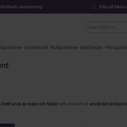
ndividuell anpassning
Köp på faktur
lgardiner
Insektsnät
Rullgardiner takfönster
Hissgard
ant
t brett urval av tyger och färger
och använd vår
användarvänliga ko