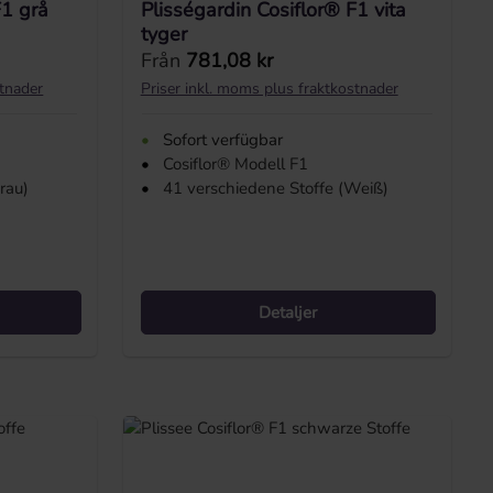
F1 grå
Plisségardin Cosiflor® F1 vita
tyger
Ordinarie pris:
Från
781,08 kr
stnader
Priser inkl. moms plus fraktkostnader
•
Sofort verfügbar
•
Cosiflor® Modell F1
rau)
•
41 verschiedene Stoffe (Weiß)
Detaljer