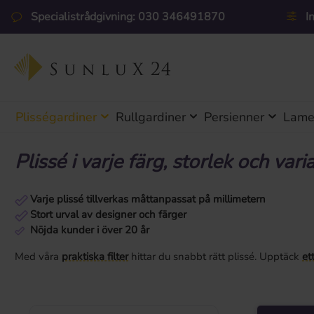
pa till huvudinnehåll
Hoppa till sökning
Hoppa till huvudnavigering
Specialistrådgivning: 030 346491870
I
Plisségardiner
Rullgardiner
Persienner
Lamel
Plissé i varje färg, storlek och vari
Varje plissé tillverkas måttanpassat på millimetern
Stort urval av designer och färger
Nöjda kunder i över 20 år
Med våra
praktiska filter
hittar du snabbt rätt plissé. Upptäck
et