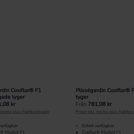
rdin Cosiflor® F1
Plisségardin Cosiflor® 
gade tyger
tyger
 pris:
Ordinarie pris:
,08 kr
Från
781,08 kr
l. moms plus fraktkostnader
Priser inkl. moms plus fraktko
verfügbar
•
Sofort verfügbar
r® Modell F1
•
Cosiflor® Modell F1