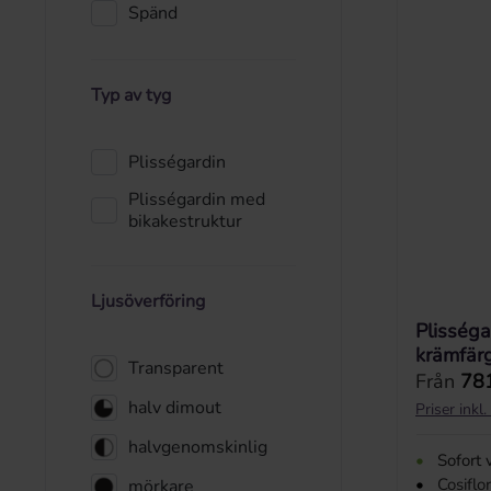
Spänd
Typ av tyg
Plisségardin
Plisségardin med
bikakestruktur
Ljusöverföring
Plisséga
krämfär
Transparent
Ordinarie
Från
781
halv dimout
Priser ink
halvgenomskinlig
•
Sofort 
•
Cosiflo
mörkare