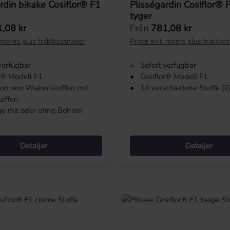
rdin bikake Cosiflor® F1
Plisségardin Cosiflor® 
tyger
 pris:
Ordinarie pris:
,08 kr
Från
781,08 kr
l. moms plus fraktkostnader
Priser inkl. moms plus fraktko
verfügbar
•
Sofort verfügbar
r® Modell F1
•
Cosiflor® Modell F1
tion von Wabenstoffen mit
•
14 verschiedene Stoffe (G
toffen
e mit oder ohne Bohren
Detaljer
Detaljer