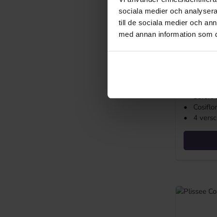
sociala medier och analysera 
till de sociala medier och a
med annan information som du 
Plisséga
tyger
Ordinarie
Från
781
Priser ink
•
Sofort 
•
Cosiflo
•
4 versc