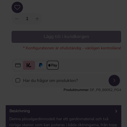
Produktkvantitet: Ange önskat värde eller använd knapparna för att öka eller mi
Lägg till i kundkorgen
* Konfigurationen är ofullständig - vänligen kontrollera!
Har du frågor om produkten?
Produktnummer:
DF_PB_B0052_PG4
Beskrivning
Denna plisségardinmodell har ett gardinmaterial och två
rörliga skenor som kan justeras i båda riktningarna, från topp