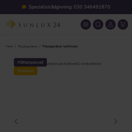
Hoppa till huvudinnehåll
Specialistrådgivning: 030 346491870
/
/
Hem
Plisségardiner
Plisségardiner takfönster
Hoppa över bildgalleri
Måttanpassad
Premium