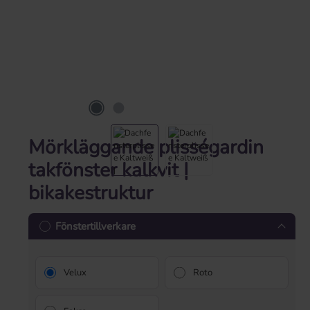
Mörkläggande plisségardin
takfönster kalkvit |
bikakestruktur
Fönstertillverkare
Velux
Roto