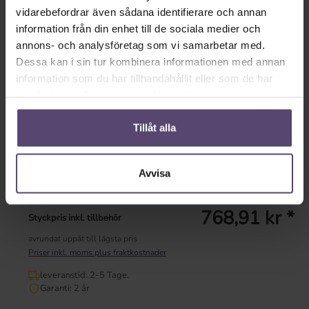
vidarebefordrar även sådana identifierare och annan
information från din enhet till de sociala medier och
vit
silver
annons- och analysföretag som vi samarbetar med.
Dessa kan i sin tur kombinera informationen med annan
Tillgänglig omedelbart
information som du har tillhandahållit eller som de har
leveranstid: 2-5 Tage.
samlat in när du har använt deras tjänster.
Garanti: 2 år
Tillåt alla
Dela länk
Avvisa
Visa konfiguration
768,91 kr *
Styckpris inkl. tillbehör
avrundat uppåt till lägsta pris
Priser inkl. moms plus fraktkostnader
leveranstid: 2-5 Tage.
Garanti: 2 år