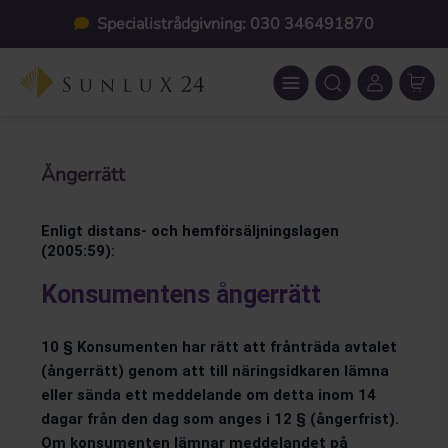
Hoppa till huvudinnehåll
Specialistrådgivning: 030 346491870
Ångerrätt
Enligt distans- och hemförsäljningslagen
(2005:59):
Konsumentens ångerrätt
10 § Konsumenten har rätt att frånträda avtalet
(ångerrätt) genom att till näringsidkaren lämna
eller sända ett meddelande om detta inom 14
dagar från den dag som anges i 12 § (ångerfrist).
Om konsumenten lämnar meddelandet på