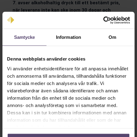
7. avser alkoholhaltig dryck till ett bestämt pris,
när leverans inte kan ske inom 30 dagar och
värdet på drycken vid leveransen beror på sådana
svängningar på marknaden som näringsidkaren
inte kan påverka,
Samtycke
Information
Om
8. avser en förseglad ljud- eller bildupptagning
eller ett förseglat datorprogram och förseglingen
har brutits av konsumenten,
Denna webbplats använder cookies
9. avser lösnummer av en tidning eller en tidskrift,
Vi använder enhetsidentifierare för att anpassa innehållet
10. ingås vid en auktion, om det är möjligt att
och annonserna till användarna, tillhandahålla funktioner
delta i auktionen även på ett annat sätt än
för sociala medier och analysera vår trafik. Vi
genom att använda ett medel för
vidarebefordrar även sådana identifierare och annan
distanskommunikation,
information från din enhet till de sociala medier och
11. avser digitalt innehåll som levereras på något
annons- och analysföretag som vi samarbetar med.
annat sätt än på ett fysiskt medium, om
Dessa kan i sin tur kombinera informationen med annan
konsumenten uttryckligen har samtyckt till
information som du har tillhandahållit eller som de har
leverans på detta sätt och gått med på att det
samlat in när du har använt deras tjänster.
inte finns någon ångerrätt,
12. avser kulturevenemang, idrottsevenemang