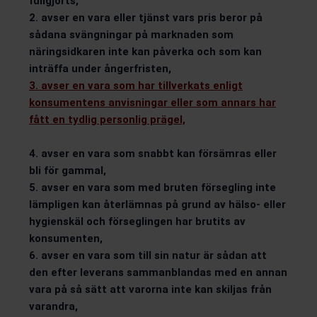
fullgjorts,
2. avser en vara eller tjänst vars pris beror på
sådana svängningar på marknaden som
näringsidkaren inte kan påverka och som kan
inträffa under ångerfristen,
3. avser en vara som har tillverkats enligt
konsumentens anvisningar eller som annars har
fått en tydlig personlig prägel,
4. avser en vara som snabbt kan försämras eller
bli för gammal,
5. avser en vara som med bruten försegling inte
lämpligen kan återlämnas på grund av hälso- eller
hygienskäl och förseglingen har brutits av
konsumenten,
6. avser en vara som till sin natur är sådan att
den efter leverans sammanblandas med en annan
vara på så sätt att varorna inte kan skiljas från
varandra,