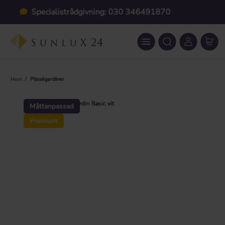
Hoppa till huvudinnehåll
Individuell anpassning
/
Hem
Plisségardiner
Hoppa över bildgalleri
Måttanpassad
Premium