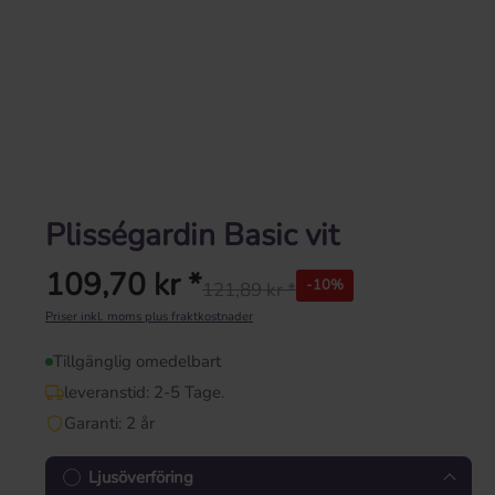
Plisségardin Basic vit
109,70 kr *
-10%
121,89 kr *
Ordinarie pris:
Priser inkl. moms plus fraktkostnader
Tillgänglig omedelbart
leveranstid: 2-5 Tage.
Garanti: 2 år
Ljusöverföring