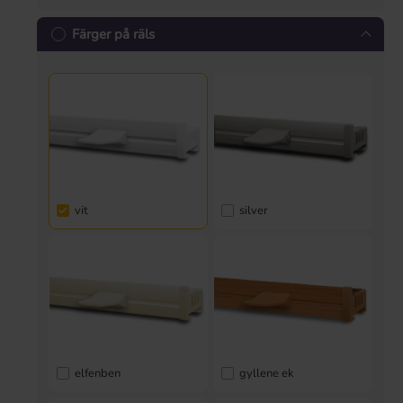
Färger på räls
vit
silver
elfenben
gyllene ek