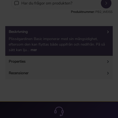
Har du frågor om produkten?
Produktnummer:
PB2_WEISS
Beskrivning
Plisségardinen Basic imponerar med sin mångsidighet,
eftersom den kan flyttas både uppifrån och nedifrån. På så
sätt kan lju…
mer
Properties
Recensioner