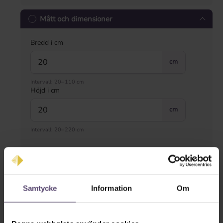
Mått och dimensioner
Bredd i cm
cm
Intervall: 20–110 cm
Höjd i cm
cm
Intervall: 20–220 cm
Typ av montering
Samtycke
Information
Om