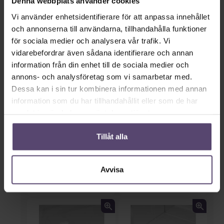
Denna webbplats använder cookies
Vi använder enhetsidentifierare för att anpassa innehållet
och annonserna till användarna, tillhandahålla funktioner
i glasningsrabatten
Självhäftande stöd för
för sociala medier och analysera vår trafik. Vi
(med borrning)
montering av
glasningsfals (utan
vidarebefordrar även sådana identifierare och annan
borrning)
information från din enhet till de sociala medier och
annons- och analysföretag som vi samarbetar med.
Dessa kan i sin tur kombinera informationen med annan
information som du har tillhandahållit eller som de har
samlat in när du har använt deras tjänster.
Tillåt alla
Gångjärnsförsedd
Stöd för självhäftande
självhäftande platta
remsor för montering i
Avvisa
(utan borrning) * endast
fals (utan borrning)
lämplig för
rektangulära glaslister