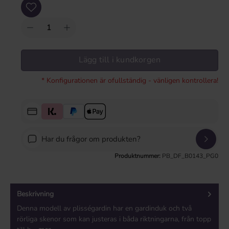
Produktkvantitet: Ange önskat värde eller använd knapparna för att öka eller mi
Lägg till i kundkorgen
* Konfigurationen är ofullständig - vänligen kontrollera!
Har du frågor om produkten?
Produktnummer:
PB_DF_B0143_PG0
Beskrivning
Denna modell av plisségardin har en gardinduk och två
rörliga skenor som kan justeras i båda riktningarna, från topp