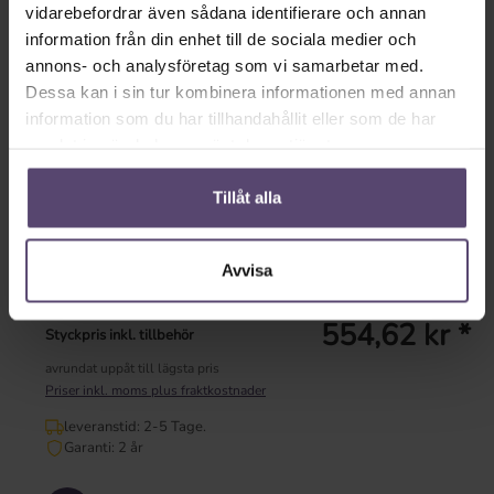
vit
silver
vidarebefordrar även sådana identifierare och annan
information från din enhet till de sociala medier och
* Inmatning saknas *
annons- och analysföretag som vi samarbetar med.
Dessa kan i sin tur kombinera informationen med annan
Tillgänglig omedelbart
information som du har tillhandahållit eller som de har
leveranstid: 2-5 Tage.
samlat in när du har använt deras tjänster.
Garanti: 2 år
Tillåt alla
Dela länk
Avvisa
Visa konfiguration
554,62 kr *
Styckpris inkl. tillbehör
avrundat uppåt till lägsta pris
Priser inkl. moms plus fraktkostnader
leveranstid: 2-5 Tage.
Garanti: 2 år