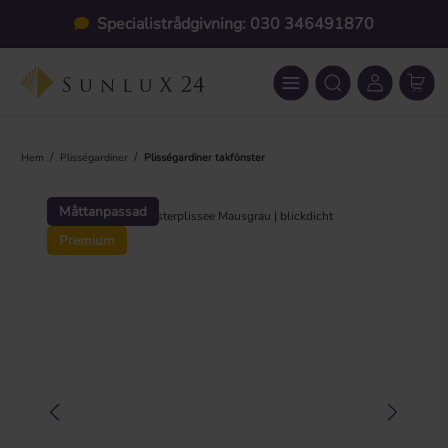
Hoppa till huvudinnehåll
Specialistrådgivning: 030 346491870
/
/
Hem
Plisségardiner
Plisségardiner takfönster
Hoppa över bildgalleri
Måttanpassad
Premium