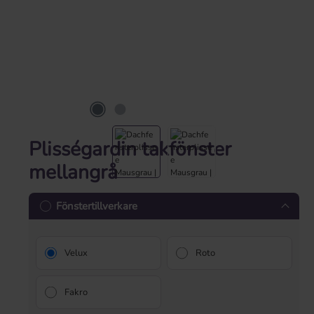
Plisségardin takfönster
mellangrå
Fönstertillverkare
Velux
Roto
Fakro