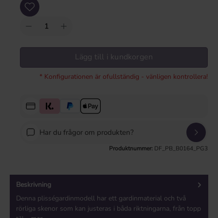
Produktkvantitet: Ange önskat värde eller använd knapparna för att öka eller mi
Lägg till i kundkorgen
* Konfigurationen är ofullständig - vänligen kontrollera!
Har du frågor om produkten?
Produktnummer:
DF_PB_B0164_PG3
Beskrivning
Denna plisségardinmodell har ett gardinmaterial och två
rörliga skenor som kan justeras i båda riktningarna, från topp