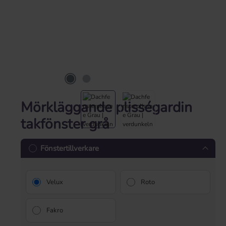
Mörkläggande plisségardin
takfönster grå
Fönstertillverkare
Velux
Roto
Fakro