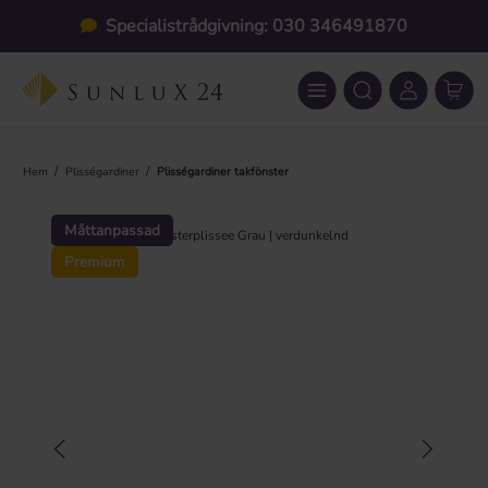
Hoppa till huvudinnehåll
Specialistrådgivning: 030 346491870
/
/
Hem
Plisségardiner
Plisségardiner takfönster
Hoppa över bildgalleri
Måttanpassad
Premium