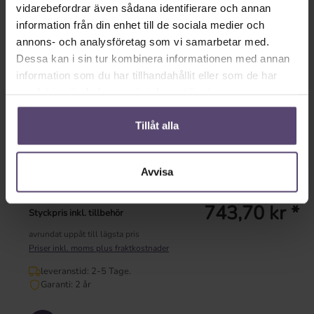
vit
silver
vidarebefordrar även sådana identifierare och annan
information från din enhet till de sociala medier och
* Inmatning saknas *
annons- och analysföretag som vi samarbetar med.
Dessa kan i sin tur kombinera informationen med annan
Tillgänglig omedelbart
information som du har tillhandahållit eller som de har
leveranstid: 2-5 Tage.
samlat in när du har använt deras tjänster.
Garanti: 2 år
Tillåt alla
Dela länk
Avvisa
Visa konfiguration
743,70 kr *
Styckpris inkl. tillbehör
avrundat uppåt till lägsta pris
Priser inkl. moms plus fraktkostnader
leveranstid: 2-5 Tage.
Garanti: 2 år