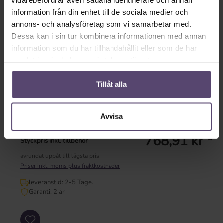
vidarebefordrar även sådana identifierare och annan
vit
silver
information från din enhet till de sociala medier och
annons- och analysföretag som vi samarbetar med.
Tillgänglig omedelbart
Dessa kan i sin tur kombinera informationen med annan
information som du har tillhandahållit eller som de har
leveranstid: 2-5 Tage.
samlat in när du har använt deras tjänster.
Garanti: 2 år
Tillåt alla
Dela länk
Visa konfiguration
Avvisa
768,91 kr *
Styckpris inkl. tillbehör
avrundat uppåt till lägsta pris
Priser inkl. moms plus fraktkostnader
leveranstid: 2-5 Tage.
Garanti: 2 år
Produktkvantitet: Ange önskat värde eller använd knapparna för att öka eller mi