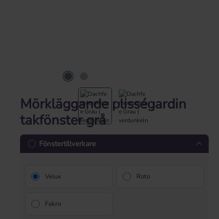
Mörkläggande plisségardin
takfönster grå
Fönstertillverkare
Velux
Roto
Fakro