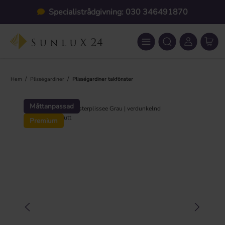
Hoppa till huvudinnehåll
Specialistrådgivning: 030 346491870
/
/
Hem
Plisségardiner
Plisségardiner takfönster
Hoppa över bildgalleri
Måttanpassad
Premium