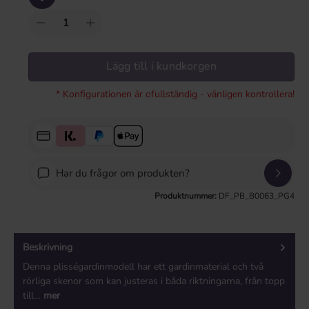
Lägg till i kundkorgen
* Konfigurationen är ofullständig - vänligen kontrollera!
Har du frågor om produkten?
Produktnummer:
DF_PB_B0063_PG4
Beskrivning
Denna plisségardinmodell har ett gardinmaterial och två
rörliga skenor som kan justeras i båda riktningarna, från topp
till…
mer