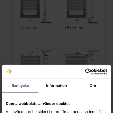
I glasfalsen
På karmen
Samtycke
Information
Om
På karmen med
I nischen
klämfästen (utan
borrning)
Denna webbplats använder cookies
Vi använder enhetsidentifierare för att anpassa innehållet