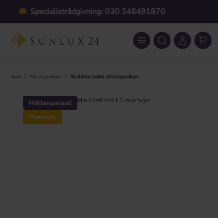
Hoppa till huvudinnehåll
Individuell anpassning
/
/
Hem
Plisségardiner
Skräddarsydda plisségardiner
Hoppa över bildgalleri
Måttanpassad
Premium