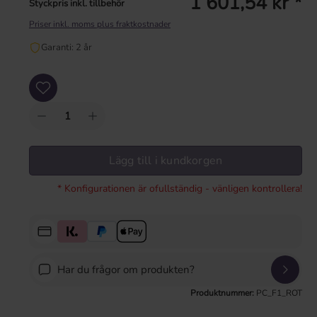
1 601,54 kr *
Styckpris inkl. tillbehör
Priser inkl. moms plus fraktkostnader
Garanti: 2 år
Produktkvantitet: Ange önskat värde eller använd knapparna för att öka eller mi
Lägg till i kundkorgen
* Konfigurationen är ofullständig - vänligen kontrollera!
Har du frågor om produkten?
Produktnummer:
PC_F1_ROT