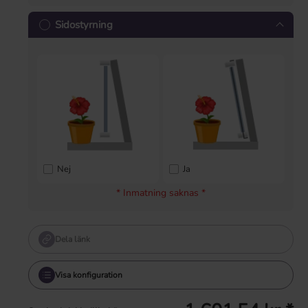
Sidostyrning
Nej
Ja
* Inmatning saknas *
Dela länk
Visa konfiguration