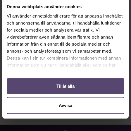
Tillgänglig omedelbart, leveranstid: 2-5 Tage.
Denna webbplats använder cookies
Produktkvantitet: Ange önskat värde eller använd knapparna för att öka eller mi
Vi använder enhetsidentifierare för att anpassa innehållet
Lägg till i kundkorgen
och annonserna till användarna, tillhandahålla funktioner
för sociala medier och analysera vår trafik. Vi
Produktnummer:
MU_PC_3017_PG2
vidarebefordrar även sådana identifierare och annan
information från din enhet till de sociala medier och
annons- och analysföretag som vi samarbetar med.
Beskrivning
Dessa kan i sin tur kombinera informationen med annan
• Information om tyg 3017: • 82% reflektion • 18%
information som du har tillhandahållit eller som de har
absorption…
mer
samlat in när du har använt deras tjänster.
Properties
Tillåt alla
Recensioner
Avvisa