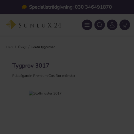
Hoppa till huvudinnehåll
Specialistrådgivning: 030 346491870
/
/
Hem
Övrigt
Gratis tygprover
Tygprov 3017
Plisségardin Premium Cosiflor mönster
Hoppa över bildgalleri