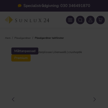
Hoppa till huvudinnehåll
Specialistrådgivning: 030 346491870
/
/
Hem
Plisségardiner
Plisségardiner takfönster
Hoppa över bildgalleri
Måttanpassad
Premium