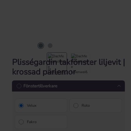
Plisségardin takfönster liljevit |
krossad pärlemor
Fönstertillverkare
Velux
Roto
Fakro