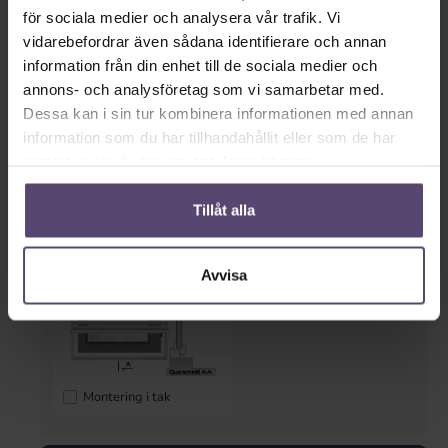
i glasrabatten
klämfäste
för sociala medier och analysera vår trafik. Vi
vidarebefordrar även sådana identifierare och annan
information från din enhet till de sociala medier och
annons- och analysföretag som vi samarbetar med.
Dessa kan i sin tur kombinera informationen med annan
information som du har tillhandahållit eller som de har
samlat in när du har använt deras tjänster.
på ramen
Väggmontering
Tillåt alla
Avvisa
Montering i tak