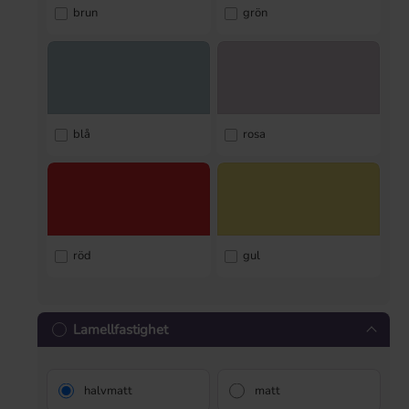
brun
grön
blå
rosa
röd
gul
Lamellfastighet
halvmatt
matt