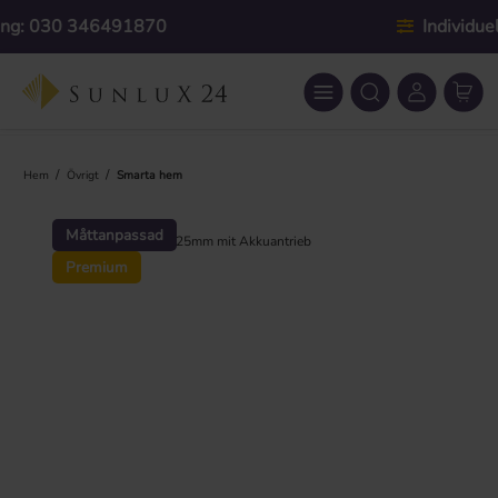
Hoppa till huvudinnehåll
Individuell anpassning
/
/
Hem
Övrigt
Smarta hem
Hoppa över bildgalleri
Måttanpassad
Premium