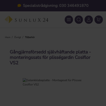
Hoppa till huvudinnehåll
Specialistrådgivning: 030 346491870
/
/
Hem
Övrigt
Tillbehör
Gångjärnsförsedd självhäftande platta -
monteringssats för plisségardin Cosiflor
VS2
Hoppa över bildgalleri