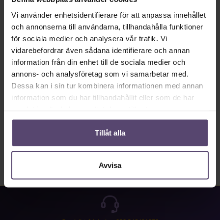
Priser inkl. moms plus fraktkostnader
Vi använder enhetsidentifierare för att anpassa innehållet
Produktkvantitet: Ange önskat värde eller använd knapparna för att öka eller mi
och annonserna till användarna, tillhandahålla funktioner
Lägg till i kundkorgen
för sociala medier och analysera vår trafik. Vi
vidarebefordrar även sådana identifierare och annan
Produktnummer:
SW10129
information från din enhet till de sociala medier och
annons- och analysföretag som vi samarbetar med.
Dessa kan i sin tur kombinera informationen med annan
information som du har tillhandahållit eller som de har
Beskrivning
samlat in när du har använt deras tjänster.
Omfattning av leveransen:4 ledade limningsplattor
Recensioner
Tillåt alla
Avvisa