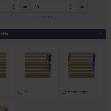
cm
cm
m
Intervall: 30–300 cm
ssida
rätt
vänster-höger