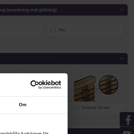
ning (anordning mot glidning)
Nej
Om
ge
Texband 25 mm
Texband 38 mm
* Inmatning saknas *
färg
andahålla funktioner för