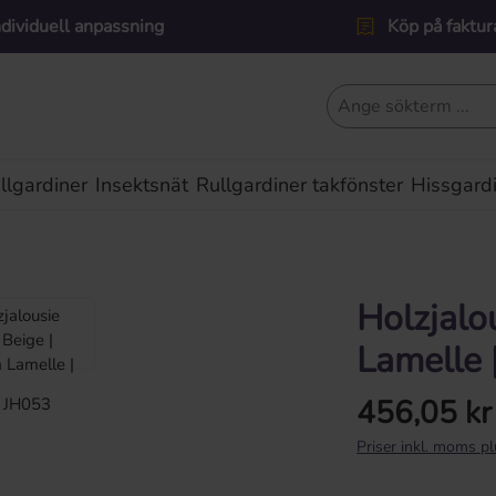
ndividuell anpassning
Köp på faktur
lgardiner
Insektsnät
Rullgardiner takfönster
Hissgard
Holzjalo
Lamelle 
456,05 kr
Ordinarie pris:
Priser inkl. moms p