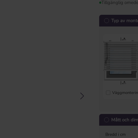
Tillgänglig omede
Typ av mont
Väggmonteri
Mått och di
Bredd i cm