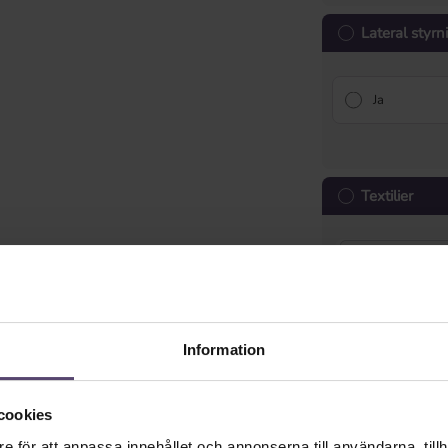
Lateral styr
Ja
Textilier
Information
Sladd för ste
cookies
Textbandets 
e för att anpassa innehållet och annonserna till användarna, tillh