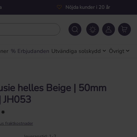
a
Nöjda kunder i 20 år
iner
% Erbjudanden
Utvändiga solskydd
Övrigt
usie helles Beige | 50mm
| JH053
 *
lus fraktkostnader
leveranstid: 1-2