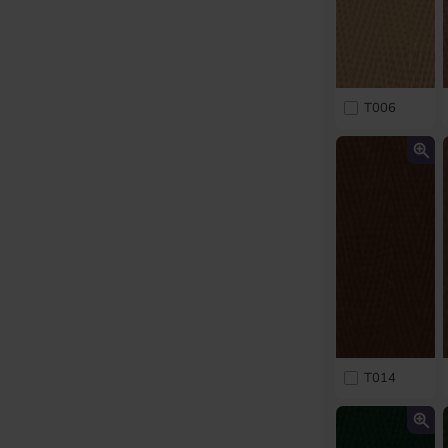
T006
T014