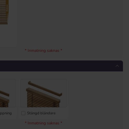
r
* Inmatning saknas *
öppning
Stängd bländare
* Inmatning saknas *