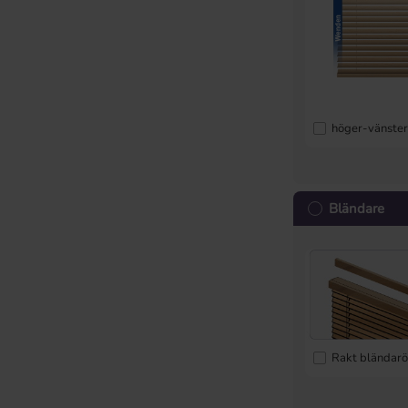
höger-vänste
Bländare
Rakt bländar