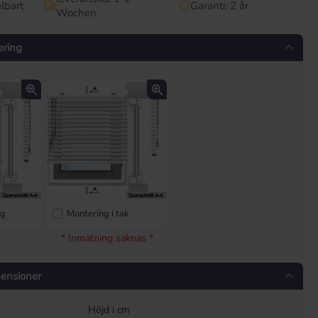
lbart
Garanti: 2 år
Wochen.
ering
ng
Montering i tak
* Inmatning saknas *
mensioner
Höjd i cm