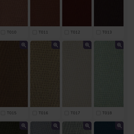
T010
T011
T012
T013
T015
T016
T017
T018