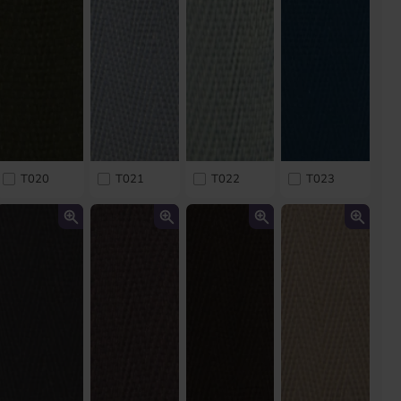
T020
T021
T022
T023