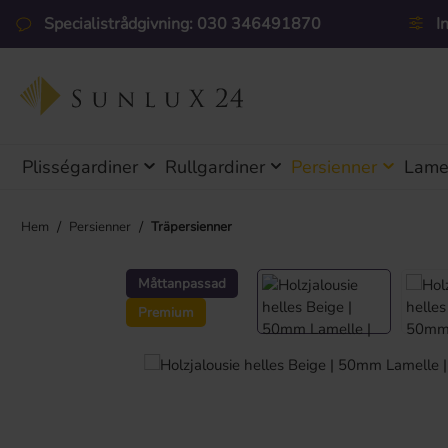
pa till huvudinnehåll
Hoppa till sökning
Hoppa till huvudnavigering
Specialistrådgivning: 030 346491870
I
Plisségardiner
Rullgardiner
Persienner
Lamel
/
/
Hem
Persienner
Träpersienner
Hoppa över bildgalleri
Måttanpassad
Premium