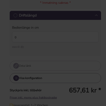
* Inmatning saknas *
Driftslängd
Bedienlänge in cm
min=0 (0)
Dela länk
Visa konfiguration
657,61 kr *
Styckpris inkl. tillbehör
Priser inkl. moms plus fraktkostnader
leveranstid: 1-2 Wochen.