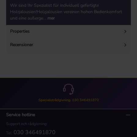
Wir sind Ihr Spezialist für individuell gefertigte
Holzjalousien!Holzjalousien vereinen hohen Bedienkomfort
und eine außerge…
mer
Properties
Recensioner
Specialistrådgivning: 030 346491870
Service hotline
Support och rådgivning:
030 346491870
Tel: