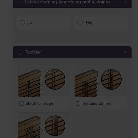
Lateral styrning (anordning mot glidning)
Ja
Nej
Textilier
Sladd för stege
Texband 25 mm