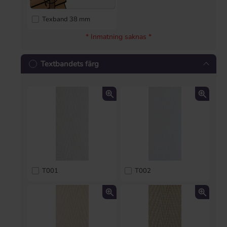
Texband 38 mm
* Inmatning saknas *
Textbandets färg
T001
T002