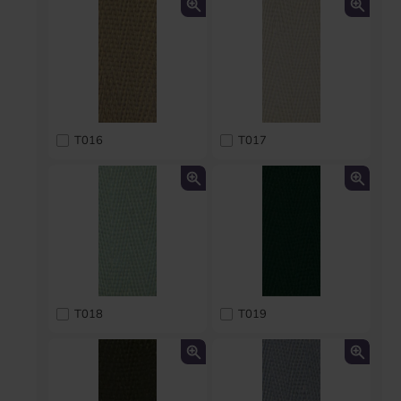
T016
T017
T018
T019