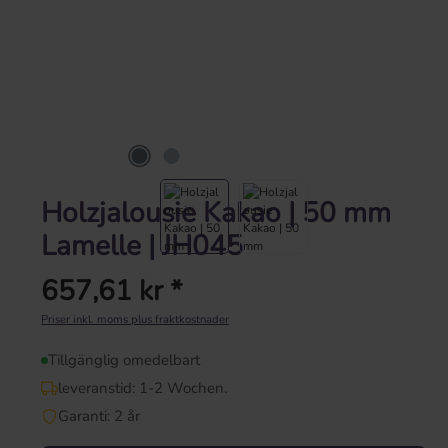
Holzjalousie Kakao | 50 mm
Lamelle | JH045
657,61 kr *
Ordinarie pris:
Priser inkl. moms plus fraktkostnader
Tillgänglig omedelbart
leveranstid: 1-2 Wochen.
Garanti: 2 år