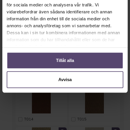
för sociala medier och analysera vår trafik. Vi
T010
T011
vidarebefordrar även sådana identifierare och annan
information från din enhet till de sociala medier och
annons- och analysföretag som vi samarbetar med.
Dessa kan i sin tur kombinera informationen med annan
information som du har tillhandahållit eller som de har
samlat in när du har använt deras tjänster.
Tillåt alla
T012
T013
Avvisa
T014
T015