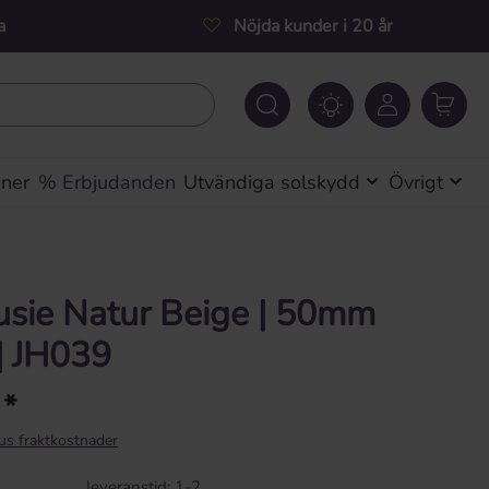
a
Nöjda kunder i 20 år
iner
% Erbjudanden
Utvändiga solskydd
Övrigt
usie Natur Beige | 50mm
| JH039
 *
lus fraktkostnader
leveranstid: 1-2