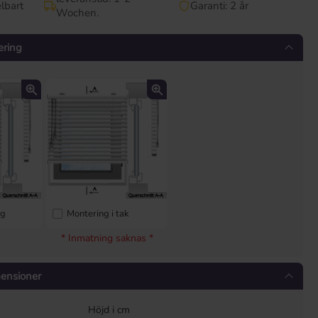
lbart
Garanti: 2 år
Wochen.
ering
ng
Montering i tak
* Inmatning saknas *
mensioner
Höjd i cm