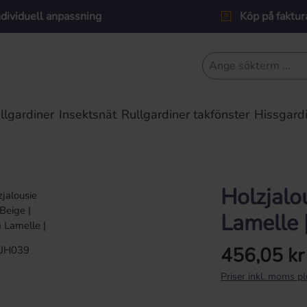
ndividuell anpassning
Köp på faktur
lgardiner
Insektsnät
Rullgardiner takfönster
Hissgard
Holzjalo
Lamelle 
456,05 kr
Ordinarie pris:
Priser inkl. moms p