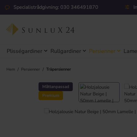
pa till huvudinnehåll
Hoppa till sökning
Hoppa till huvudnavigering
Specialistrådgivning: 030 346491870
I
Plisségardiner
Rullgardiner
Persienner
Lamel
/
/
Hem
Persienner
Träpersienner
Hoppa över bildgalleri
Måttanpassad
Premium