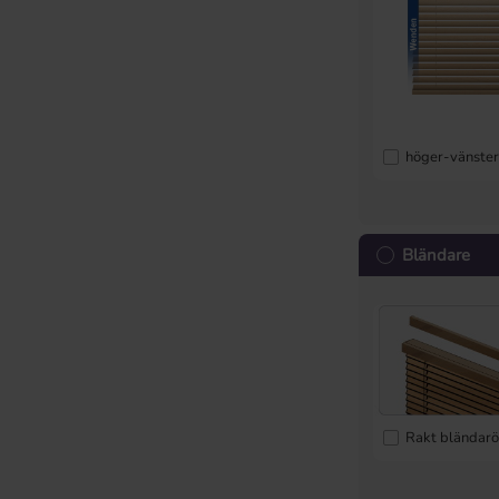
höger-vänste
Bländare
Rakt bländar