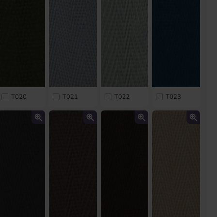
T020
T021
T022
T023