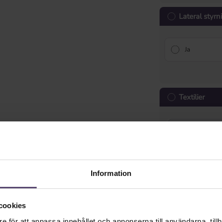
Lateral styr
Ja
Textilier
Information
Sladd för ste
cookies
Textbandets 
e för att anpassa innehållet och annonserna till användarna, tillh