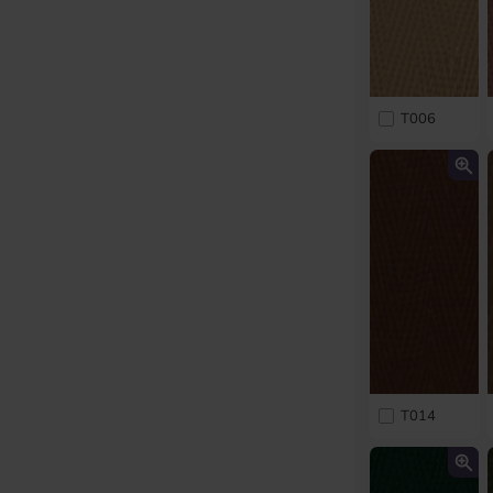
T006
T014