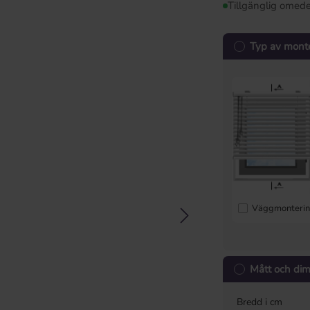
Tillgänglig omede
Typ av mont
Väggmonteri
Mått och di
Bredd i cm