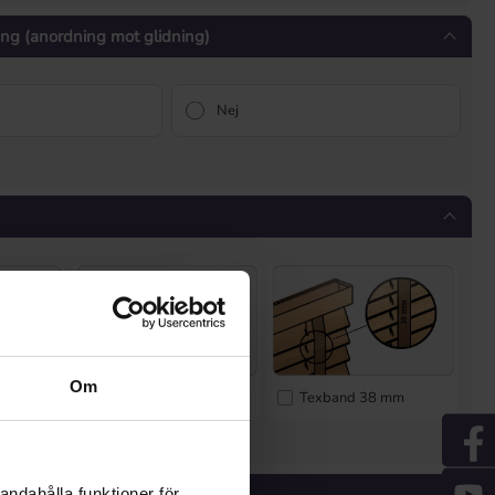
ning (anordning mot glidning)
Nej
Om
ge
Texband 25 mm
Texband 38 mm
* Inmatning saknas *
färg
andahålla funktioner för