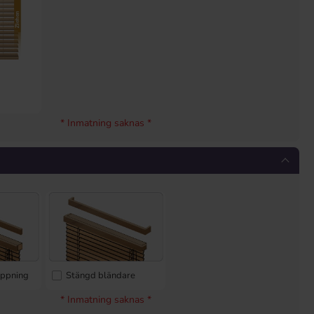
r
* Inmatning saknas *
öppning
Stängd bländare
* Inmatning saknas *