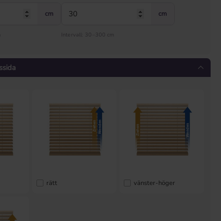
cm
cm
m
Intervall: 30–300 cm
ssida
rätt
vänster-höger