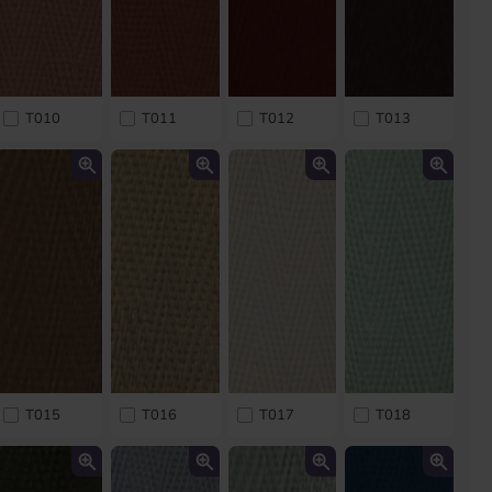
T010
T011
T012
T013
T015
T016
T017
T018