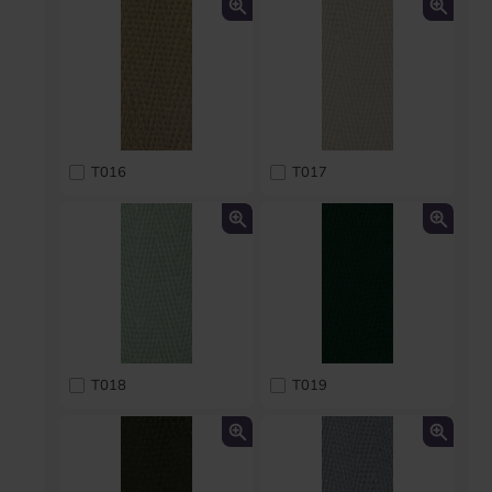
T016
T017
T018
T019