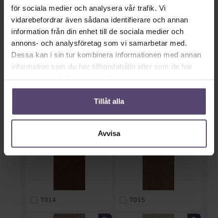
för sociala medier och analysera vår trafik. Vi
T010
T011
vidarebefordrar även sådana identifierare och annan
information från din enhet till de sociala medier och
annons- och analysföretag som vi samarbetar med.
Dessa kan i sin tur kombinera informationen med annan
information som du har tillhandahållit eller som de har
samlat in när du har använt deras tjänster.
Tillåt alla
T012
T013
Avvisa
T014
T015