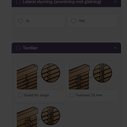
Lateral styrning (anordning mot glidning)
Ja
Nej
Textilier
Sladd för stege
Texband 25 mm