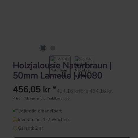
Holzjalousie Naturbraun |
50mm Lamelle | JH080
456,05 kr *
Ordinarie pris:
434,16 kr
före 434,16 kr.
Försäljningspris:
Priser inkl. moms plus fraktkostnader
Tillgänglig omedelbart
leveranstid: 1-2 Wochen.
Garanti: 2 år