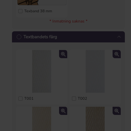
Texband 38 mm
* Inmatning saknas *
Textbandets färg
T001
T002