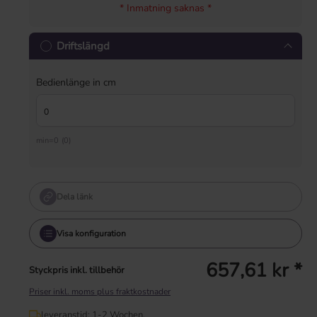
* Inmatning saknas *
Driftslängd
Bedienlänge in cm
min=0 (0)
Dela länk
Visa konfiguration
657,61 kr *
Styckpris inkl. tillbehör
Priser inkl. moms plus fraktkostnader
leveranstid: 1-2 Wochen.