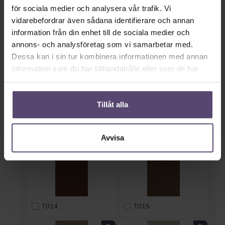
för sociala medier och analysera vår trafik. Vi
T010
T011
vidarebefordrar även sådana identifierare och annan
information från din enhet till de sociala medier och
annons- och analysföretag som vi samarbetar med.
Dessa kan i sin tur kombinera informationen med annan
information som du har tillhandahållit eller som de har
samlat in när du har använt deras tjänster.
Tillåt alla
T012
T013
Avvisa
T014
T015