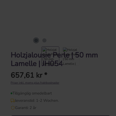
Holzjalousie Perle | 50 mm
Lamelle | JH054
657,61 kr *
Ordinarie pris:
Priser inkl. moms plus fraktkostnader
Tillgänglig omedelbart
leveranstid: 1-2 Wochen.
Garanti: 2 år