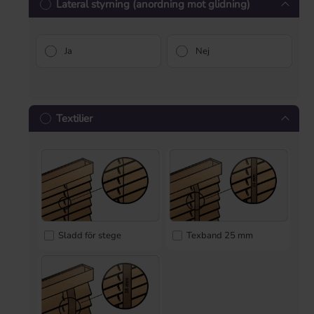
Lateral styrning (anordning mot glidning)
Ja
Nej
Textilier
Sladd för stege
Texband 25 mm