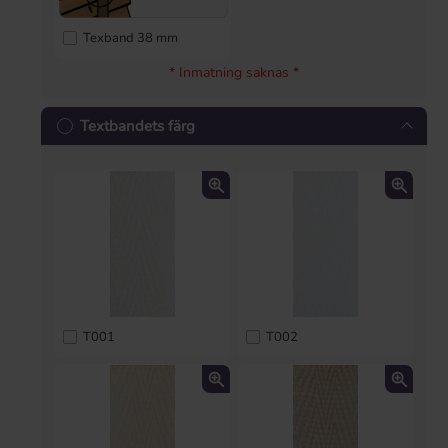
Texband 38 mm
* Inmatning saknas *
Textbandets färg
T001
T002