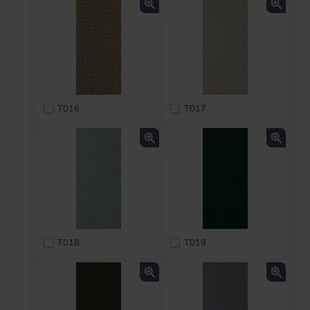
T016
T017
T018
T019