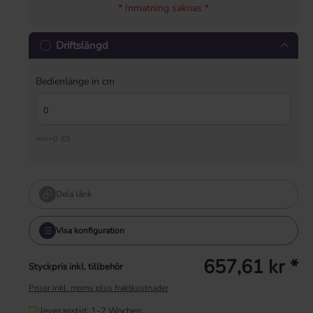
* Inmatning saknas *
Driftslängd
Bedienlänge in cm
min=0 (0)
Dela länk
Visa konfiguration
657,61 kr *
Styckpris inkl. tillbehör
Priser inkl. moms plus fraktkostnader
leveranstid: 1-2 Wochen.