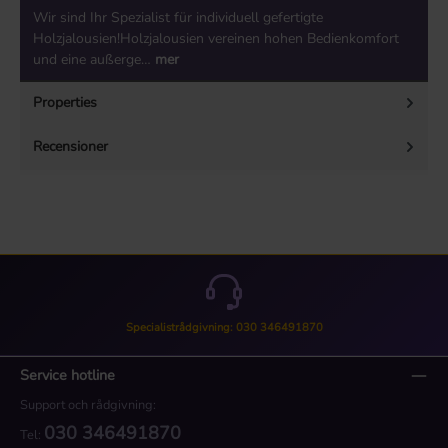
Wir sind Ihr Spezialist für individuell gefertigte
Holzjalousien!Holzjalousien vereinen hohen Bedienkomfort
und eine außerge…
mer
Properties
Recensioner
Specialistrådgivning: 030 346491870
Service hotline
Support och rådgivning:
030 346491870
Tel: