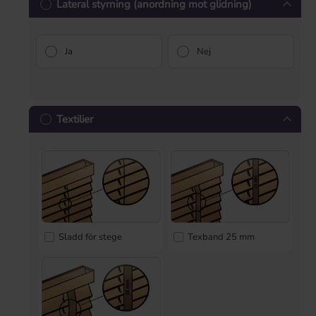
Lateral styrning (anordning mot glidning)
Ja
Nej
Textilier
Sladd för stege
Texband 25 mm