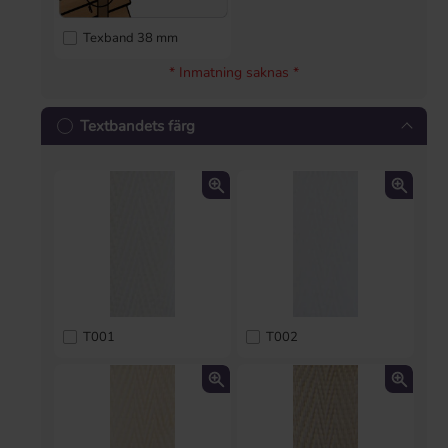
Texband 38 mm
* Inmatning saknas *
Textbandets färg
T001
T002