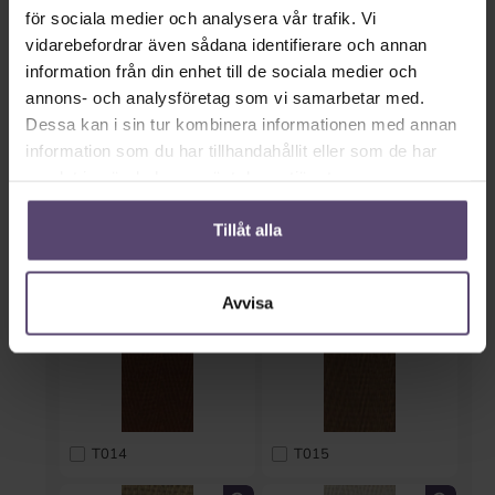
för sociala medier och analysera vår trafik. Vi
T010
T011
vidarebefordrar även sådana identifierare och annan
information från din enhet till de sociala medier och
annons- och analysföretag som vi samarbetar med.
Dessa kan i sin tur kombinera informationen med annan
information som du har tillhandahållit eller som de har
samlat in när du har använt deras tjänster.
Tillåt alla
T012
T013
Avvisa
T014
T015