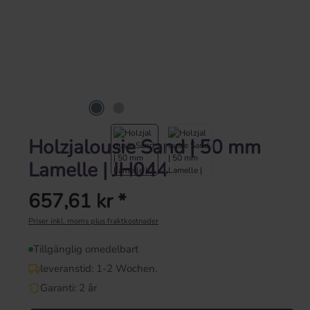
Holzjalousie Sand | 50 mm
Lamelle | JH044
657,61 kr *
Ordinarie pris:
Priser inkl. moms plus fraktkostnader
Tillgänglig omedelbart
leveranstid: 1-2 Wochen.
Garanti: 2 år