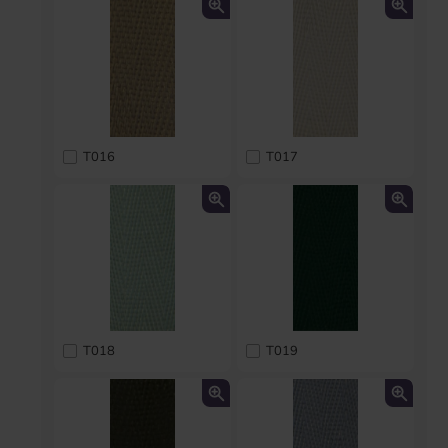
T016
T017
T018
T019