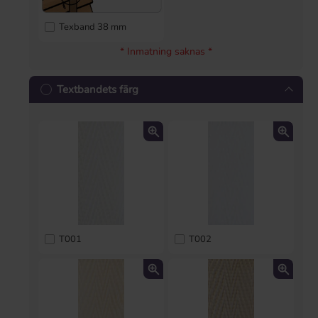
Texband 38 mm
* Inmatning saknas *
Textbandets färg
T001
T002