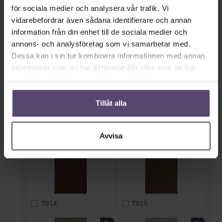
för sociala medier och analysera vår trafik. Vi
T010
T011
vidarebefordrar även sådana identifierare och annan
information från din enhet till de sociala medier och
annons- och analysföretag som vi samarbetar med.
Dessa kan i sin tur kombinera informationen med annan
information som du har tillhandahållit eller som de har
samlat in när du har använt deras tjänster.
Tillåt alla
T012
T013
Avvisa
T014
T015