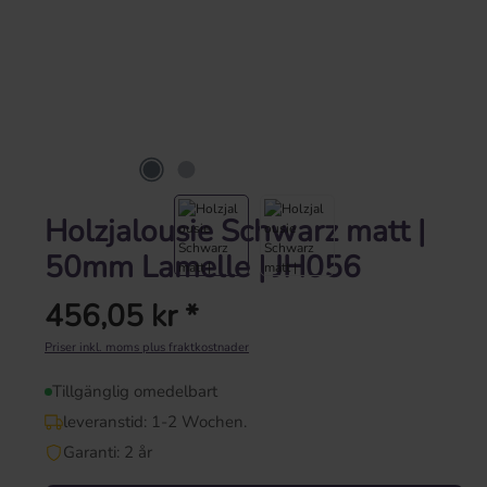
Holzjalousie Schwarz matt |
50mm Lamelle | JH056
456,05 kr *
Ordinarie pris:
Priser inkl. moms plus fraktkostnader
Tillgänglig omedelbart
leveranstid: 1-2 Wochen.
Garanti: 2 år