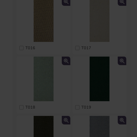
T016
T017
T018
T019