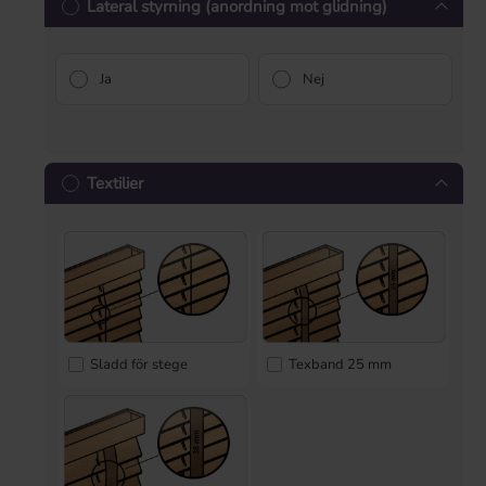
Lateral styrning (anordning mot glidning)
Ja
Nej
Textilier
Sladd för stege
Texband 25 mm