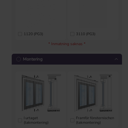
1120 (PG3)
3110 (PG3)
* Inmatning saknas *
Montering
I urtaget
Framför fönsternischen
(takmontering)
(takmontering)