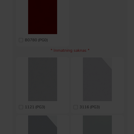
B0780 (PG0)
* Inmatning saknas *
1121 (PG3)
3116 (PG3)