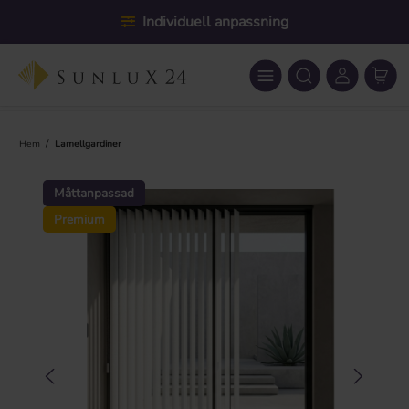
Hoppa till huvudinnehåll
Individuell anpassning
/
Hem
Lamellgardiner
Hoppa över bildgalleri
Måttanpassad
Premium