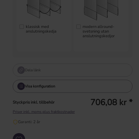
klassisk med
modern allround-
anslutningskedja
svetsning utan
anslutningskedjor
0,00 kr
10,82 kr
Dela länk
Visa konfiguration
706,08 kr *
Styckpris inkl. tillbehör
Priser inkl. moms plus fraktkostnader
Garanti: 2 år
Produktkvantitet: Ange önskat värde eller använd knapparna för att öka eller mi