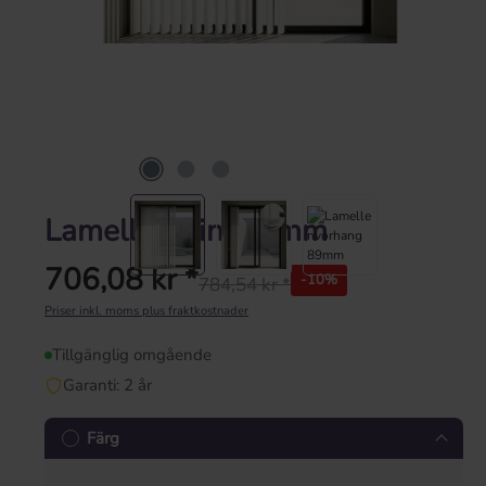
Lamellgardin 89 mm
706,08 kr *
-10%
784,54 kr *
Ordinarie pris:
Priser inkl. moms plus fraktkostnader
Tillgänglig omgående
Garanti: 2 år
Färg