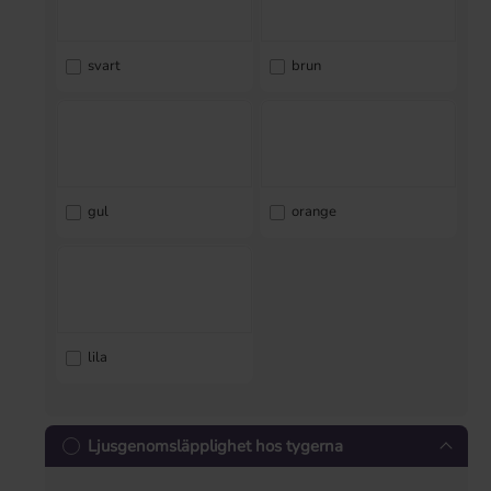
svart
brun
gul
orange
lila
Ljusgenomsläpplighet hos tygerna