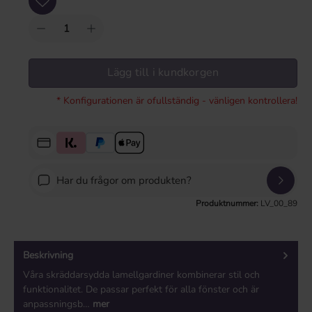
Lägg till i kundkorgen
* Konfigurationen är ofullständig - vänligen kontrollera!
Har du frågor om produkten?
Produktnummer:
LV_00_89
Beskrivning
Våra skräddarsydda lamellgardiner kombinerar stil och
funktionalitet. De passar perfekt för alla fönster och är
anpassningsb…
mer