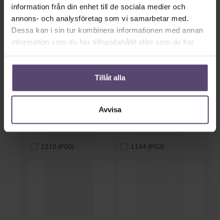
information från din enhet till de sociala medier och
annons- och analysföretag som vi samarbetar med.
Dessa kan i sin tur kombinera informationen med annan
information som du har tillhandahållit eller som de har
B0789 (PG0)
0801 (PG0)
samlat in när du har använt deras tjänster.
Tillåt alla
Avvisa
1210 (PG0)
1144 (PG2)