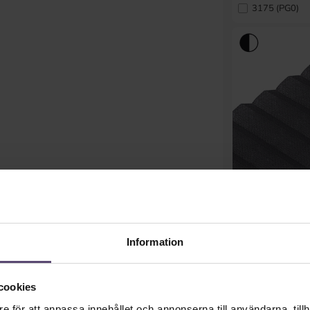
3175 (PG0)
8587 (PG1)
Information
cookies
e för att anpassa innehållet och annonserna till användarna, tillh