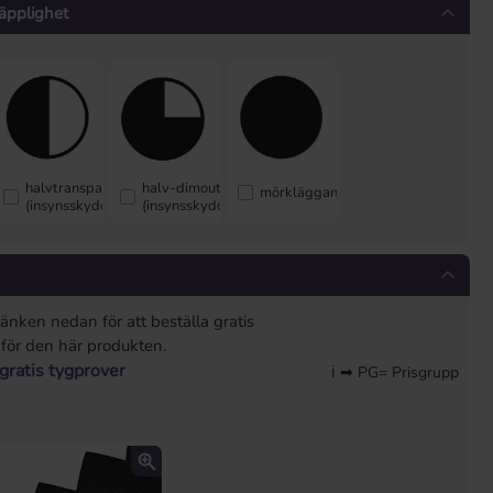
äpplighet
halvtransparent
halv-dimout
mörkläggande
(insynsskyddande)
(insynsskyddande)
länken nedan för att beställa gratis
 för den här produkten.
 gratis tygprover
ℹ ➡ PG= Prisgrupp