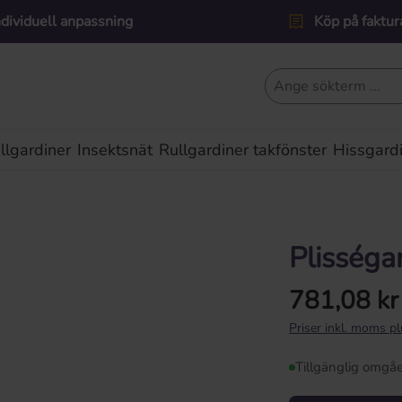
ndividuell anpassning
Köp på faktur
lgardiner
Insektsnät
Rullgardiner takfönster
Hissgard
Plisséga
781,08 kr
Ordinarie pris:
Priser inkl. moms p
Tillgänglig omgå