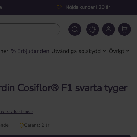
a
Nöjda kunder i 20 år
iner
% Erbjudanden
Utvändiga solskydd
Övrigt
rdin Cosiflor® F1 svarta tyger
lus fraktkostnader
ende
Garanti: 2 år