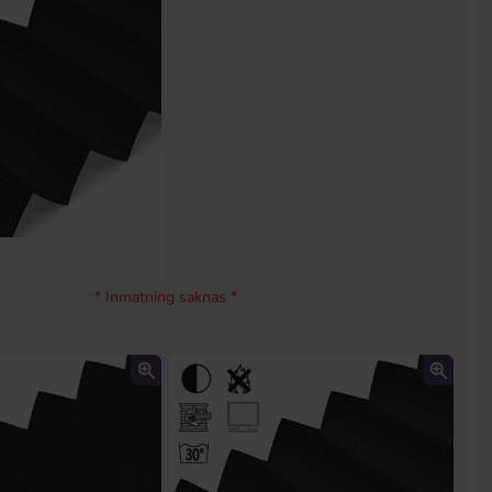
* Inmatning saknas *