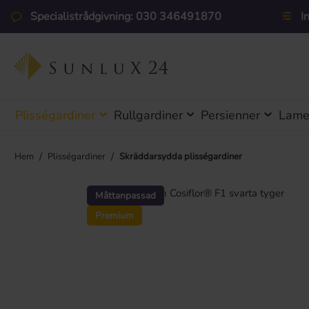
pa till huvudinnehåll
Hoppa till sökning
Hoppa till huvudnavigering
Specialistrådgivning: 030 346491870
I
Plisségardiner
Rullgardiner
Persienner
Lamel
/
/
Hem
Plisségardiner
Skräddarsydda plisségardiner
Hoppa över bildgalleri
Måttanpassad
Premium