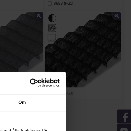
8693 (PG1)
1453 (PG3)
Om
andahålla funktioner för