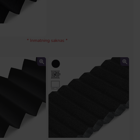
* Inmatning saknas *