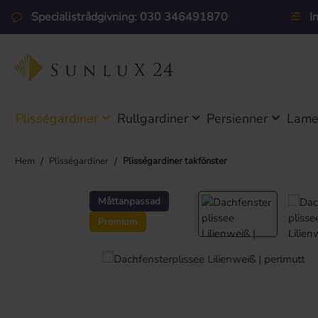
pa till huvudinnehåll
Hoppa till sökning
Hoppa till huvudnavigering
Specialistrådgivning: 030 346491870
I
Plisségardiner
Rullgardiner
Persienner
Lamel
/
/
Hem
Plisségardiner
Plisségardiner takfönster
Hoppa över bildgalleri
Måttanpassad
Premium