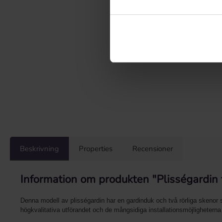
Beskrivning
Properties
Recensioner
Information om produkten "Plisségardin ta
Denna modell av plisségardin har en gardinduk och två rörliga skenor s
högkvalitativa utförandet och de mångsidiga installationsmöjligheterna g