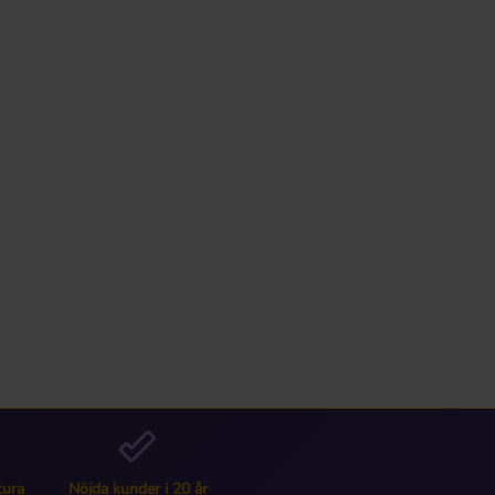
tura
Nöjda kunder i 20 år