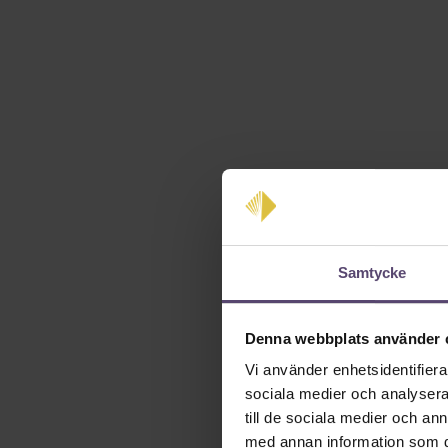
Samtycke
Denna webbplats använder 
Vi använder enhetsidentifierar
sociala medier och analysera 
till de sociala medier och a
med annan information som du 