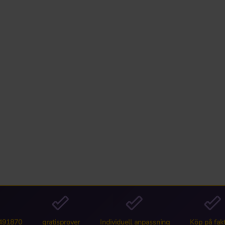
6491870
gratisprover
Individuell anpassning
Köp på fak