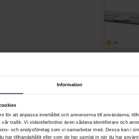
vit
Tillgänglig omede
Dela länk
Information
Styckpris inkl. till
avrundat uppåt till lägs
cookies
Priser inkl. moms plus 
e för att anpassa innehållet och annonserna till användarna, tillh
leveranstid: 2-5 T
vår trafik. Vi vidarebefordrar även sådana identifierare och anna
nnons- och analysföretag som vi samarbetar med. Dessa kan i sin
Produktkvantitet: An
har tillhandahållit eller som de har samlat in när du har använt 