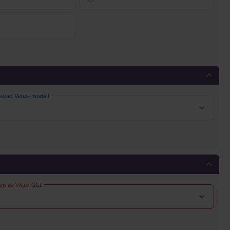
nskad Velux-modell
typ av Velux GGL