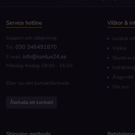
Service hotline
Villkor & i
Support och rådgivning:
Juridisk i
030 346491870
Tel:
Villkor
info@sunlux24.se
E-mail:
Skydd av 
Måndag-fredag: 09:00 - 16:00
Inställning
Ångerrätt
Eller via vårt
kontaktformulär
.
Om oss
Återkalla ett kontrakt
Shipping methods
Betalnings