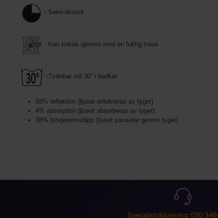
- Semi-dimout
- Kan torkas igenom med en fuktig trasa
-Tvättbar vid 30° i badkar
68% reflektion (ljuset reflekteras av tyget)
4% absorption (ljuset absorberas av tyget)
28% ljusgenomsläpp (ljuset passerar genom tyget)
Specialistrådgivning: 030 34