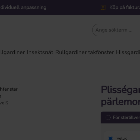
ndividuell anpassning
Köp på faktur
lgardiner
Insektsnät
Rullgardiner takfönster
Hissgard
Plisségar
pärlemo
Fönstertillve
Velux