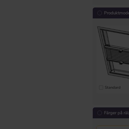
Produktmode
Standard
Färger på räl