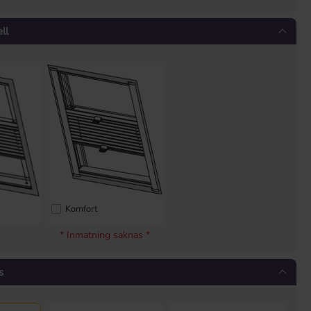
ll
Komfort
* Inmatning saknas *
s