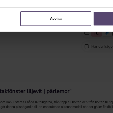
Avvisa
Har du fråg
kfönster liljevit | pärlemor"
om kan justeras i båda riktningarna, från topp till botten och från botten till
ör denna plisségardin till en enastående allroundmodell när det gäller flexibil