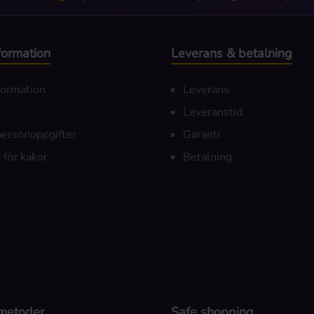
nformation
Leverans & betalning
nformation
Leverans
Leveranstid
personuppgifter
Garanti
 för kakor
Betalning
metoder
Safe shopping