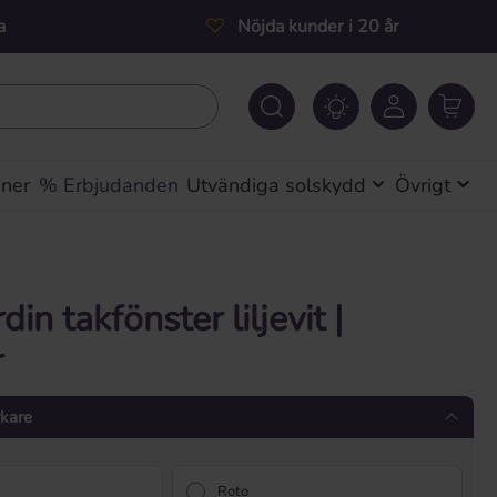
a
Nöjda kunder i 20 år
iner
% Erbjudanden
Utvändiga solskydd
Övrigt
din takfönster liljevit |
r
rkare
Roto