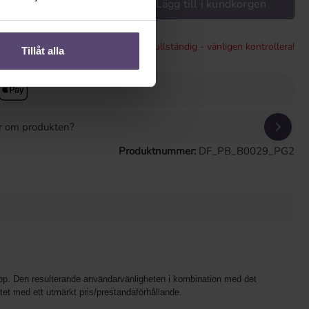
Lägg till i kundkorgen
* Konfigurationen är ofullständig - vänligen kontrollera!
Tillåt alla
or om produkten?
Produktnummer:
DF_PB_B0029_PG2
 topp. Den resulterande användarvänligheten i kombination med det
itet med ett utmärkt pris/prestandaförhållande.