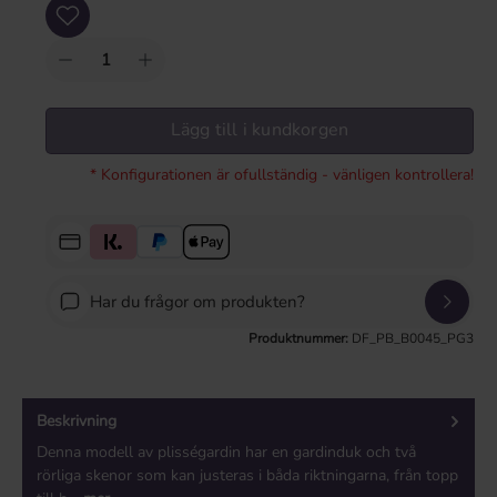
Produktkvantitet: Ange önskat värde eller använd knapparna för att öka eller mi
Lägg till i kundkorgen
* Konfigurationen är ofullständig - vänligen kontrollera!
Har du frågor om produkten?
Produktnummer:
DF_PB_B0045_PG3
Beskrivning
Denna modell av plisségardin har en gardinduk och två
rörliga skenor som kan justeras i båda riktningarna, från topp