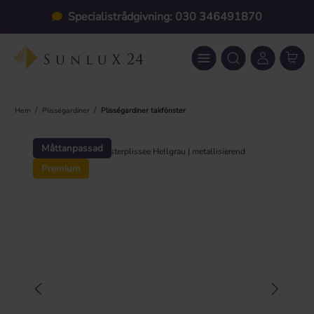
Hoppa till huvudinnehåll
Specialistrådgivning: 030 346491870
/
/
Hem
Plisségardiner
Plisségardiner takfönster
Hoppa över bildgalleri
Måttanpassad
Premium