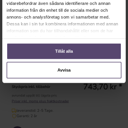
vit
silver
vidarebefordrar även sådana identifierare och annan
information från din enhet till de sociala medier och
* Inmatning saknas *
annons- och analysföretag som vi samarbetar med.
Dessa kan i sin tur kombinera informationen med annan
Tillgänglig omedelbart
information som du har tillhandahållit eller som de har
leveranstid: 2-5 Tage.
samlat in när du har använt deras tjänster.
Garanti: 2 år
Tillåt alla
Dela länk
Avvisa
Visa konfiguration
743,70 kr *
Styckpris inkl. tillbehör
avrundat uppåt till lägsta pris
Priser inkl. moms plus fraktkostnader
leveranstid: 2-5 Tage.
Garanti: 2 år