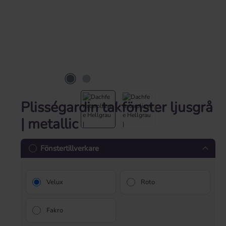
Plisségardin takfönster ljusgrå
| metallic
Fönstertillverkare
Velux
Roto
Fakro