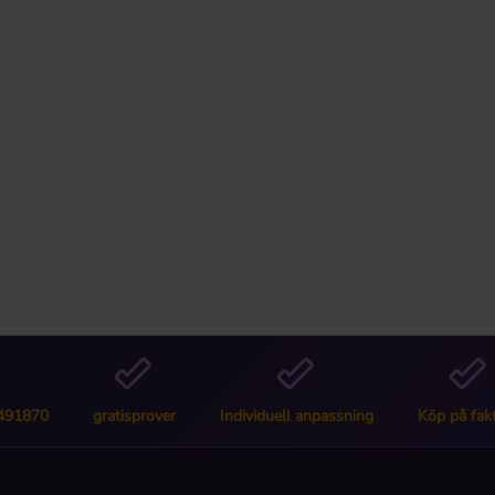
6491870
gratisprover
Individuell anpassning
Köp på fak