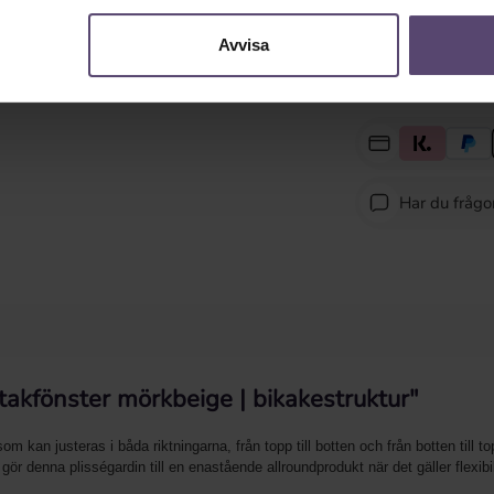
Avvisa
Har du fråg
takfönster mörkbeige | bikakestruktur"
om kan justeras i båda riktningarna, från topp till botten och från botten till
ör denna plisségardin till en enastående allroundprodukt när det gäller flexibi