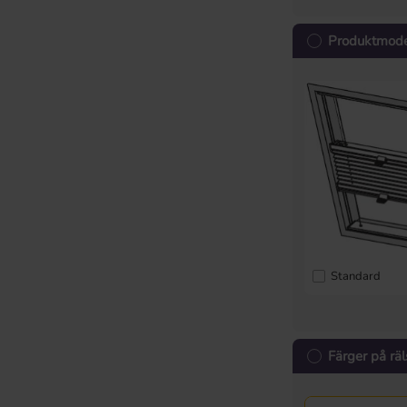
Produktmode
Standard
Färger på räl