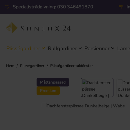
pa till huvudinnehåll
Hoppa till sökning
Hoppa till huvudnavigering
Specialistrådgivning: 030 346491870
I
Plisségardiner
Rullgardiner
Persienner
Lamel
/
/
Hem
Plisségardiner
Plisségardiner takfönster
Hoppa över bildgalleri
Måttanpassad
Premium