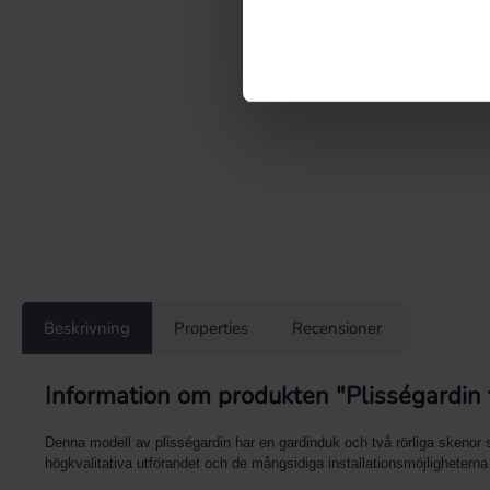
Beskrivning
Properties
Recensioner
Information om produkten "Plisségardin 
Denna modell av plisségardin har en gardinduk och två rörliga skenor s
högkvalitativa utförandet och de mångsidiga installationsmöjligheterna g