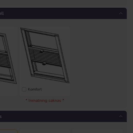
ll
Komfort
* Inmatning saknas *
s