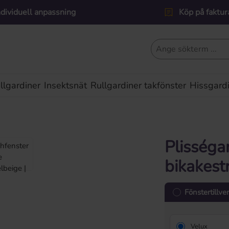
ndividuell anpassning
Köp på faktur
lgardiner
Insektsnät
Rullgardiner takfönster
Hissgard
Plisséga
bikakest
Fönstertillve
Velux