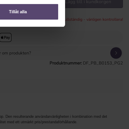
Lägg till i kundkorgen
Tillåt alla
* Konfigurationen är ofullständig - vänligen kontrollera!
or om produkten?
Produktnummer:
DF_PB_B0153_PG2
 topp. Den resulterande användarvänligheten i kombination med det
litet med ett utmärkt pris/prestandaförhållande.