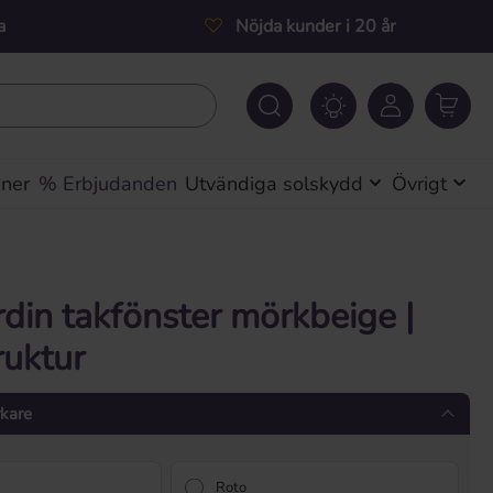
a
Nöjda kunder i 20 år
iner
% Erbjudanden
Utvändiga solskydd
Övrigt
rdin takfönster mörkbeige |
ruktur
rkare
Roto