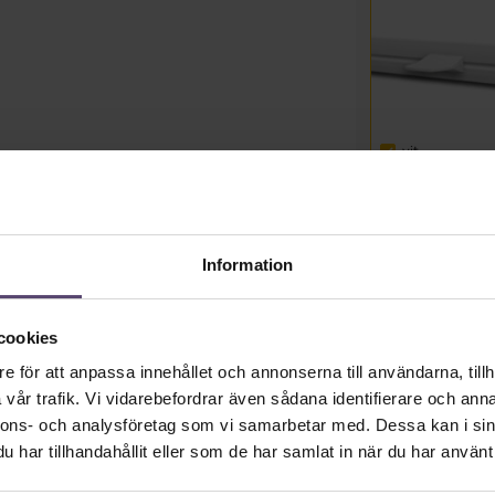
vit
Tillgänglig omede
Information
Dela länk
cookies
Styckpris inkl. till
avrundat uppåt till lägs
e för att anpassa innehållet och annonserna till användarna, tillh
Priser inkl. moms plus 
vår trafik. Vi vidarebefordrar även sådana identifierare och anna
leveranstid: 2-5 T
nnons- och analysföretag som vi samarbetar med. Dessa kan i sin
har tillhandahållit eller som de har samlat in när du har använt 
Produktkvantitet: An