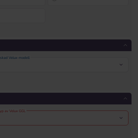
nskad Velux-modell
typ av Velux GGL