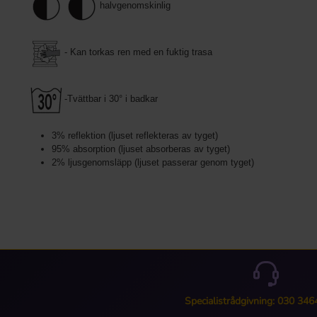
halvgenomskinlig
- Kan torkas ren med en fuktig trasa
-Tvättbar i 30° i badkar
3% reflektion (ljuset reflekteras av tyget)
95% absorption (ljuset absorberas av tyget)
2% ljusgenomsläpp (ljuset passerar genom tyget)
Specialistrådgivning: 030 34