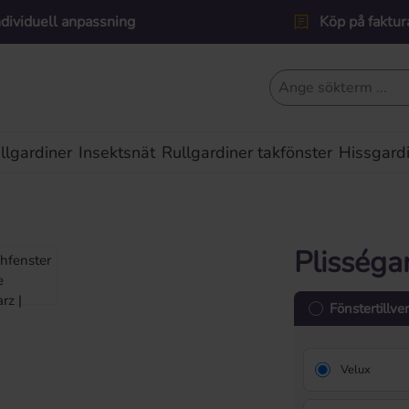
ndividuell anpassning
Köp på faktur
lgardiner
Insektsnät
Rullgardiner takfönster
Hissgard
Plisséga
Fönstertillve
Velux