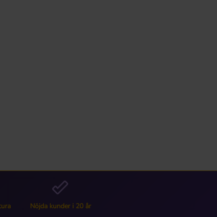
tura
Nöjda kunder i 20 år