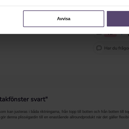
Avvisa
Har du fråg
takfönster svart"
om kan justeras i båda riktningarna, från topp till botten och från botten till
ör denna plisségardin till en enastående allroundprodukt när det gäller flexibi