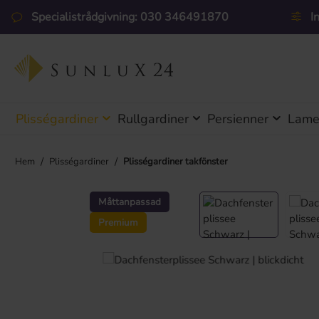
pa till huvudinnehåll
Hoppa till sökning
Hoppa till huvudnavigering
Specialistrådgivning: 030 346491870
I
Plisségardiner
Rullgardiner
Persienner
Lamel
/
/
Hem
Plisségardiner
Plisségardiner takfönster
Hoppa över bildgalleri
Måttanpassad
Premium