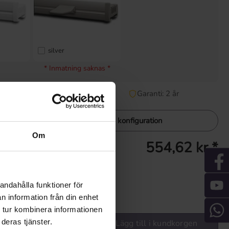
silver
* Inmatning saknas *
lbart
leveranstid: 2-5 Tage.
Garanti: 2 år
Visa konfiguration
Om
554,62 kr *
behör
ta pris
fraktkostnader
age.
Garanti: 2 år
andahålla funktioner för
n information från din enhet
ge önskat värde eller använd knapparna för att öka eller minska kvantit
 tur kombinera informationen
deras tjänster.
Lägg till i kundkorgen