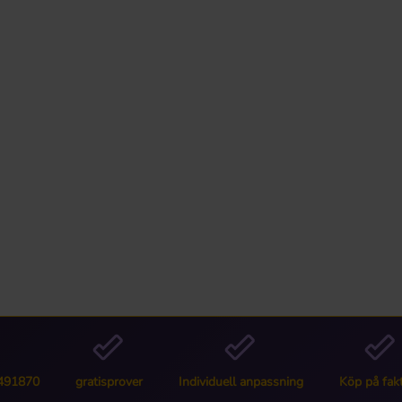
6491870
gratisprover
Individuell anpassning
Köp på fak