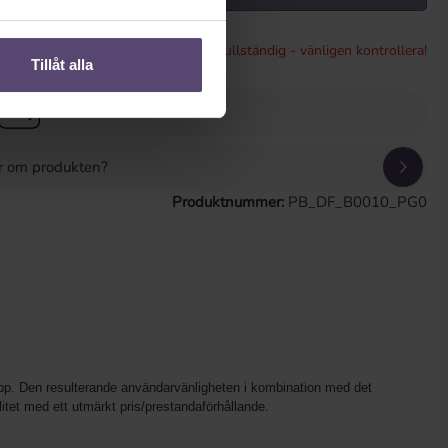
* Konfigurationen är ofullständig - vänligen kontrollera!
Tillåt alla
or om produkten?
Produktnummer:
PB_DF_B0010_PG0
 topp. Den resulterande användarvänligheten i kombination med det
litet med ett utmärkt pris/prestandaförhållande.