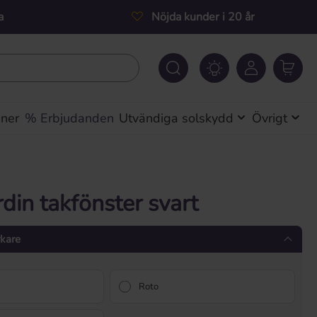
a
Nöjda kunder i 20 år
iner
% Erbjudanden
Utvändiga solskydd
Övrigt
rdin takfönster svart
rkare
Roto