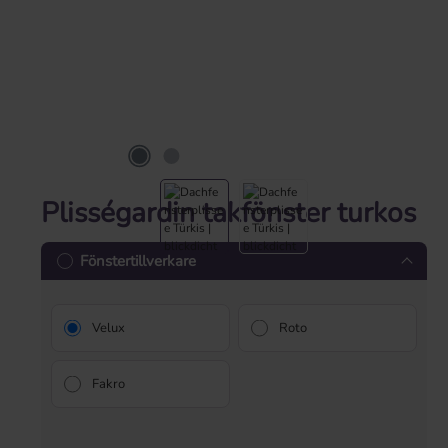
Plisségardin takfönster turkos
Fönstertillverkare
Velux
Roto
Fakro