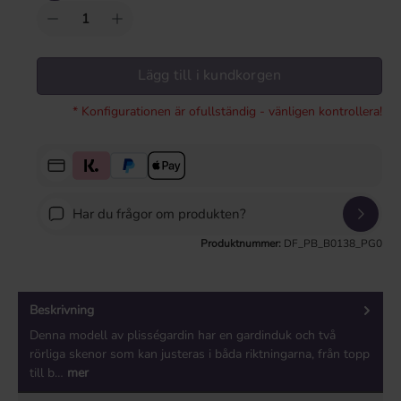
Lägg till i kundkorgen
* Konfigurationen är ofullständig - vänligen kontrollera!
Har du frågor om produkten?
Produktnummer:
DF_PB_B0138_PG0
Beskrivning
Denna modell av plisségardin har en gardinduk och två
rörliga skenor som kan justeras i båda riktningarna, från topp
till b…
mer