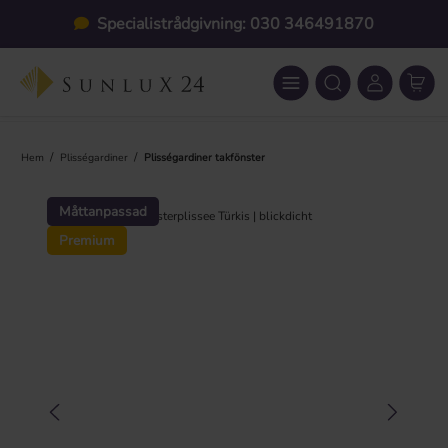
Hoppa till huvudinnehåll
Specialistrådgivning: 030 346491870
/
/
Hem
Plisségardiner
Plisségardiner takfönster
Hoppa över bildgalleri
Måttanpassad
Premium