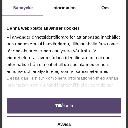
Samtycke
Information
Om
vänster
rätt
Denna webbplats använder cookies
Vi använder enhetsidentifierare för att anpassa innehållet
och annonserna till användarna, tillhandahålla funktioner
Systemets färg
för sociala medier och analysera vår trafik. Vi
vidarebefordrar även sådana identifierare och annan
information från din enhet till de sociala medier och
annons- och analysföretag som vi samarbetar med.
Dessa kan i sin tur kombinera informationen med annan
information som du har tillhandahållit eller som de har
samlat in när du har använt deras tjänster.
vit
grå
Tillåt alla
Avvisa