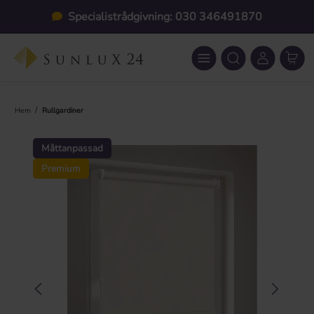
Hoppa till huvudinnehåll
Specialistrådgivning: 030 346491870
/
Hem
Rullgardiner
Hoppa över bildgalleri
Måttanpassad
Premium