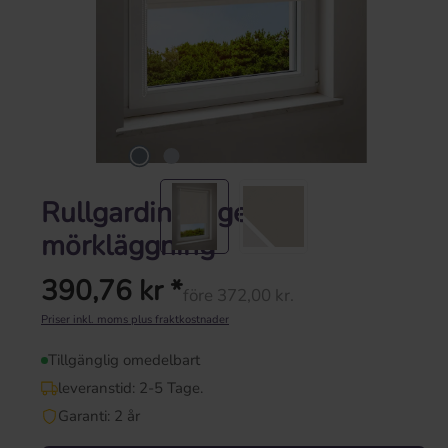
Rullgardin beige |
mörkläggning
390,76 kr *
före 372,00 kr.
Ordinarie pris:
Priser inkl. moms plus fraktkostnader
Tillgänglig omedelbart
leveranstid: 2-5 Tage.
Garanti: 2 år