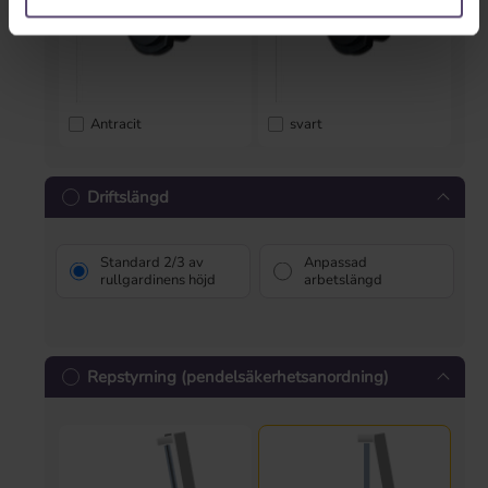
Antracit
svart
Driftslängd
Standard 2/3 av
Anpassad
rullgardinens höjd
arbetslängd
Repstyrning (pendelsäkerhetsanordning)