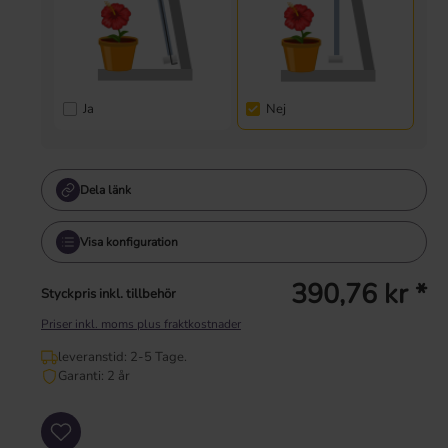
Ja
Nej
Dela länk
Visa konfiguration
390,76 kr *
Styckpris inkl. tillbehör
Priser inkl. moms plus fraktkostnader
leveranstid: 2-5 Tage.
Garanti: 2 år
Produktkvantitet: Ange önskat värde eller använd knapparna för att öka eller mi