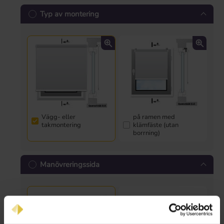
Typ av montering
Vägg- eller
på ramen med
takmontering
klämfäste (utan
borrning)
Manövreringssida