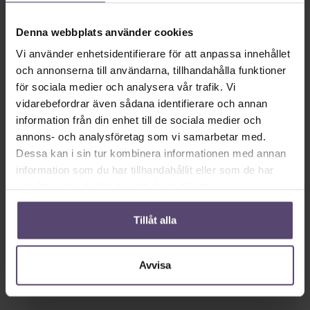
Fakro
okänd tillverkare
Denna webbplats använder cookies
Vi använder enhetsidentifierare för att anpassa innehållet
och annonserna till användarna, tillhandahålla funktioner
för sociala medier och analysera vår trafik. Vi
Modell
vidarebefordrar även sådana identifierare och annan
information från din enhet till de sociala medier och
Vänligen välj önskad Velux-modell
annons- och analysföretag som vi samarbetar med.
Dessa kan i sin tur kombinera informationen med annan
information som du har tillhandahållit eller som de har
samlat in när du har använt deras tjänster.
Velux-typ
Tillåt alla
* Vänligen välj typ av Velux GGL
Avvisa