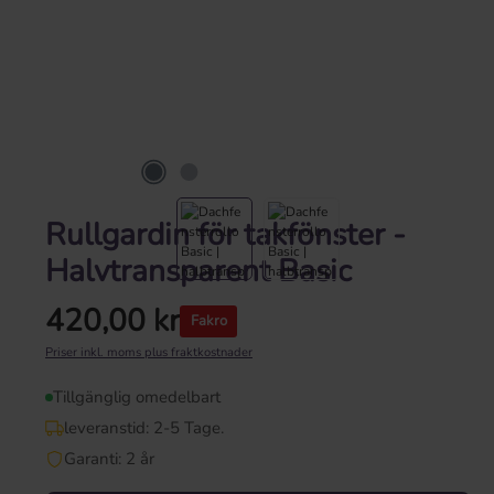
Rullgardin för takfönster -
Halvtransparent Basic
420,00 kr
Fakro
Ordinarie pris:
Priser inkl. moms plus fraktkostnader
Tillgänglig omedelbart
leveranstid: 2-5 Tage.
Garanti: 2 år