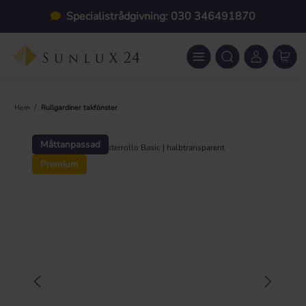
Hoppa till huvudinnehåll
Specialistrådgivning: 030 346491870
/
Hem
Rullgardiner takfönster
Hoppa över bildgalleri
Måttanpassad
Premium