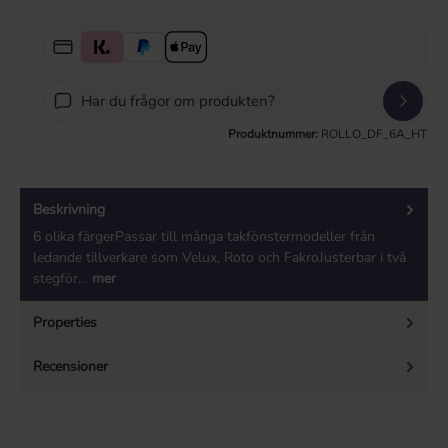
Har du frågor om produkten?
Produktnummer:
ROLLO_DF_6A_HT
Beskrivning
6 olika färgerPassar till många takfönstermodeller från
ledande tillverkare som Velux, Roto och FakroJusterbar i två
stegför…
mer
Properties
Recensioner