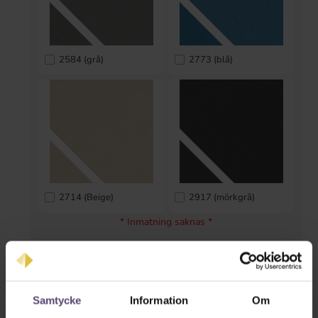
2584 (grå)
2773 (blå)
2714 (Beige)
2917 (mörkgrå)
* Inmatning saknas *
Fönstertillverkare
Samtycke
Information
Om
Velux
Roto