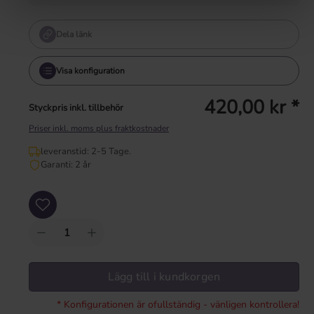
Dela länk
Visa konfiguration
420,00 kr *
Styckpris inkl. tillbehör
Priser inkl. moms plus fraktkostnader
leveranstid: 2-5 Tage.
Garanti: 2 år
Produktkvantitet: Ange önskat värde eller använd knapparna för att öka eller mi
Lägg till i kundkorgen
* Konfigurationen är ofullständig - vänligen kontrollera!