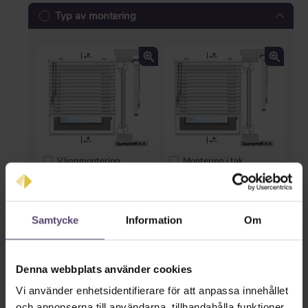
Typ av montering
Väggmontering
Montering i tak
* Inmatning saknas *
Samtycke
Information
Om
Mått och dimensioner
Bredd i cm
Denna webbplats använder cookies
cm
Vi använder enhetsidentifierare för att anpassa innehållet
och annonserna till användarna, tillhandahålla funktioner