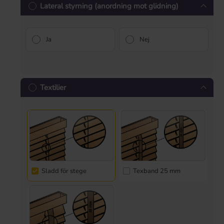
Lateral styrning (anordning mot glidning)
Ja
Nej
Textilier
Sladd för stege
Texband 25 mm