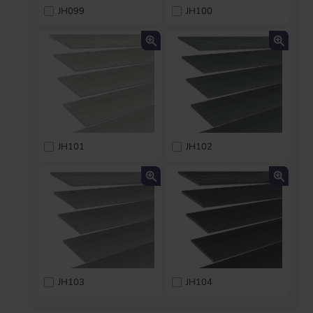
JH099
JH100
JH101
JH102
JH103
JH104