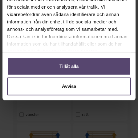
Intervall: 50–220 cm
Höjd i cm
för sociala medier och analysera vår trafik. Vi
vidarebefordrar även sådana identifierare och annan
cm
information från din enhet till de sociala medier och
annons- och analysföretag som vi samarbetar med.
Intervall: 30–300 cm
Dessa kan i sin tur kombinera informationen med annan
information som du har tillhandahållit eller som de har
Manövreringssida
samlat in när du har använt deras tjänster.
Tillåt alla
Avvisa
vänster
rätt