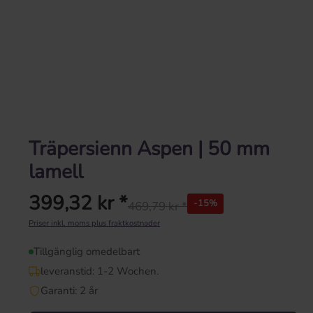
Träpersienn Aspen | 50 mm
lamell
399,32 kr *
-15%
469,79 kr *
Ordinarie pris:
Priser inkl. moms plus fraktkostnader
Tillgänglig omedelbart
leveranstid: 1-2 Wochen.
Garanti: 2 år