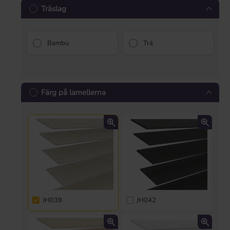
Träslag
Bambu
Trä
Färg på lamellerna
JH039
JH042