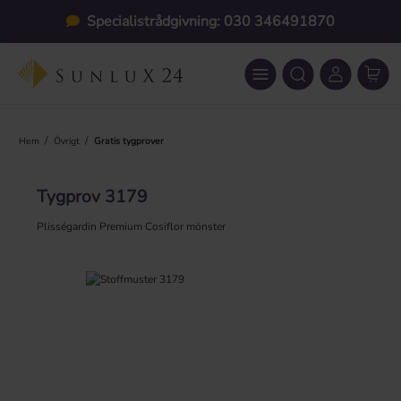
Hoppa till huvudinnehåll
Specialistrådgivning: 030 346491870
/
/
Hem
Övrigt
Gratis tygprover
Tygprov 3179
Plisségardin Premium Cosiflor mönster
Hoppa över bildgalleri