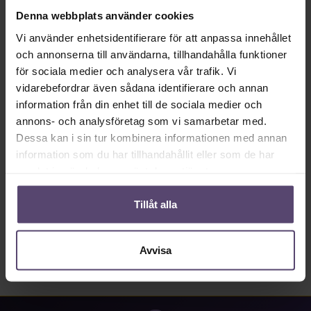
Tillgänglig omedelbart, leveranstid: 2-5 Tage.
Denna webbplats använder cookies
Produktkvantitet: Ange önskat värde eller använd knapparna för att öka eller mi
Vi använder enhetsidentifierare för att anpassa innehållet
Lägg till i kundkorgen
och annonserna till användarna, tillhandahålla funktioner
för sociala medier och analysera vår trafik. Vi
Produktnummer:
MU_PC_3179_PG2
vidarebefordrar även sådana identifierare och annan
information från din enhet till de sociala medier och
annons- och analysföretag som vi samarbetar med.
Beskrivning
Dessa kan i sin tur kombinera informationen med annan
• Information om tyg 3179: • 56% reflektion • 0%
information som du har tillhandahållit eller som de har
absorption…
mer
samlat in när du har använt deras tjänster.
Properties
Tillåt alla
Recensioner
Avvisa