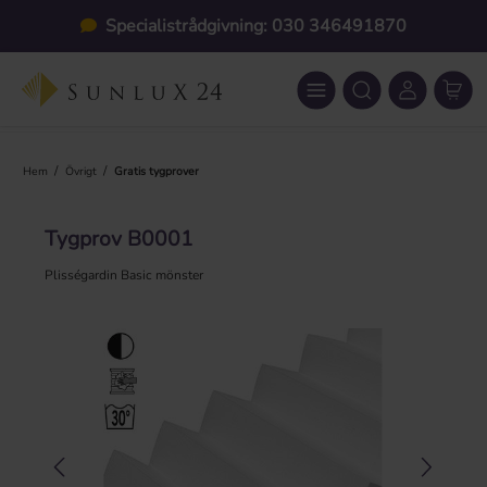
Hoppa till huvudinnehåll
Specialistrådgivning: 030 346491870
/
/
Hem
Övrigt
Gratis tygprover
Tygprov B0001
Plisségardin Basic mönster
Hoppa över bildgalleri