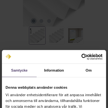
Ordinarie pris:
0,00 kr
Priser inkl. moms plus fraktkostnader
Samtycke
Information
Om
Tillgänglig omedelbart, leveranstid: 2-5 Tage.
Produktkvantitet: Ange önskat värde eller använd knapparna för att öka eller mi
Lägg till i kundkorgen
Denna webbplats använder cookies
Produktnummer:
MU_PB_B0001_PG0
Vi använder enhetsidentifierare för att anpassa innehållet
och annonserna till användarna, tillhandahålla funktioner
för sociala medier och analysera vår trafik. Vi