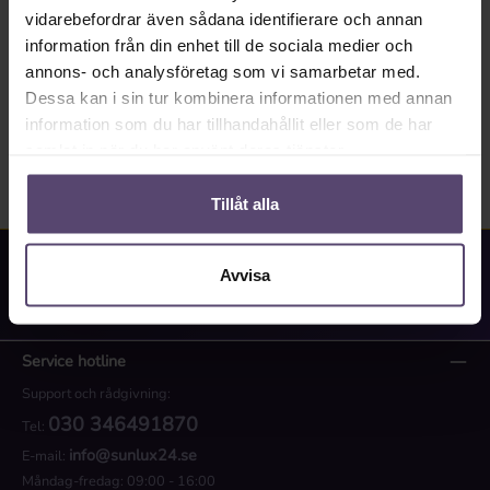
Beskrivning
vidarebefordrar även sådana identifierare och annan
information från din enhet till de sociala medier och
Properties
annons- och analysföretag som vi samarbetar med.
Dessa kan i sin tur kombinera informationen med annan
Recensioner
information som du har tillhandahållit eller som de har
samlat in när du har använt deras tjänster.
Tillåt alla
Avvisa
Specialistrådgivning: 030 346491870
Service hotline
Support och rådgivning:
030 346491870
Tel:
info@sunlux24.se
E-mail:
Måndag-fredag: 09:00 - 16:00