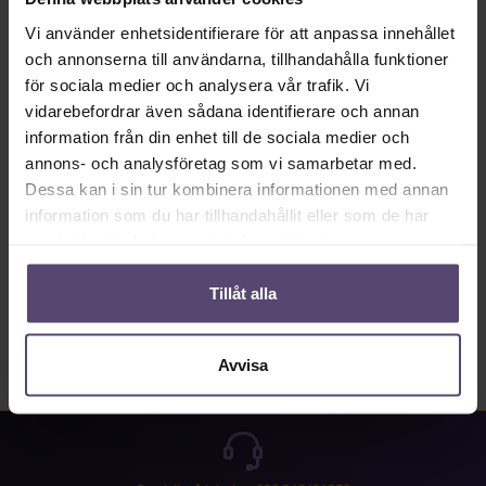
Tillgänglig omedelbart, leveranstid: 2-5 Tage.
Vi använder enhetsidentifierare för att anpassa innehållet
Produktkvantitet: Ange önskat värde eller använd knapparna för att öka eller mi
och annonserna till användarna, tillhandahålla funktioner
Lägg till i kundkorgen
för sociala medier och analysera vår trafik. Vi
vidarebefordrar även sådana identifierare och annan
Produktnummer:
MU_PB_B0037_PG3
information från din enhet till de sociala medier och
annons- och analysföretag som vi samarbetar med.
Dessa kan i sin tur kombinera informationen med annan
Beskrivning
information som du har tillhandahållit eller som de har
samlat in när du har använt deras tjänster.
Properties
Recensioner
Tillåt alla
Avvisa