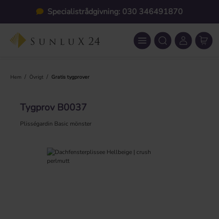
Hoppa till huvudinnehåll
Specialistrådgivning: 030 346491870
/
/
Hem
Övrigt
Gratis tygprover
Tygprov B0037
Plisségardin Basic mönster
Hoppa över bildgalleri