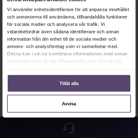
Tillgänglig omedelbart, leveranstid: 2-5 Tage.
Vi använder enhetsidentifierare för att anpassa innehållet
Produktkvantitet: Ange önskat värde eller använd knapparna för att öka eller mi
och annonserna till användarna, tillhandahålla funktioner
Lägg till i kundkorgen
för sociala medier och analysera vår trafik. Vi
vidarebefordrar även sådana identifierare och annan
Produktnummer:
MU_PB_B0046_PG2
information från din enhet till de sociala medier och
annons- och analysföretag som vi samarbetar med.
Dessa kan i sin tur kombinera informationen med annan
Beskrivning
information som du har tillhandahållit eller som de har
samlat in när du har använt deras tjänster.
Properties
Recensioner
Tillåt alla
Avvisa