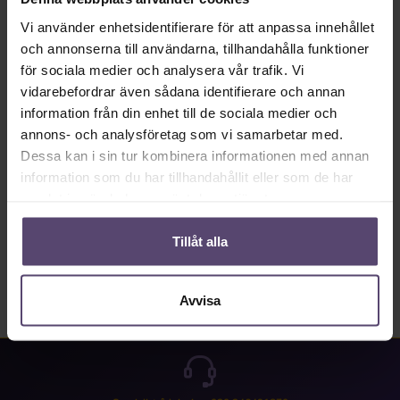
Tillgänglig omedelbart, leveranstid: 2-5 Tage.
Vi använder enhetsidentifierare för att anpassa innehållet
Produktkvantitet: Ange önskat värde eller använd knapparna för att öka eller mi
och annonserna till användarna, tillhandahålla funktioner
Lägg till i kundkorgen
för sociala medier och analysera vår trafik. Vi
vidarebefordrar även sådana identifierare och annan
Produktnummer:
MU_PB_B0117_PG2
information från din enhet till de sociala medier och
annons- och analysföretag som vi samarbetar med.
Dessa kan i sin tur kombinera informationen med annan
Beskrivning
information som du har tillhandahållit eller som de har
samlat in när du har använt deras tjänster.
Properties
Recensioner
Tillåt alla
Avvisa