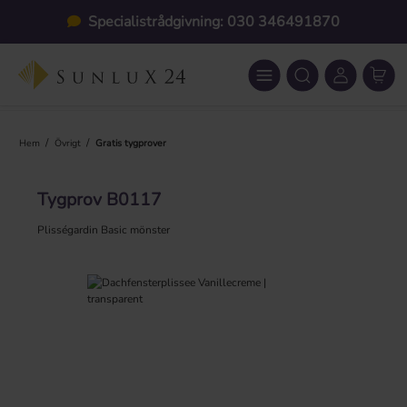
Hoppa till huvudinnehåll
Specialistrådgivning: 030 346491870
/
/
Hem
Övrigt
Gratis tygprover
Tygprov B0117
Plisségardin Basic mönster
Hoppa över bildgalleri