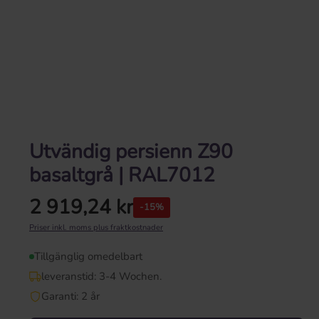
Utvändig persienn Z90
basaltgrå | RAL7012
2 919,24 kr
-15%
Ordinarie pris:
Priser inkl. moms plus fraktkostnader
Tillgänglig omedelbart
leveranstid: 3-4 Wochen.
Garanti: 2 år