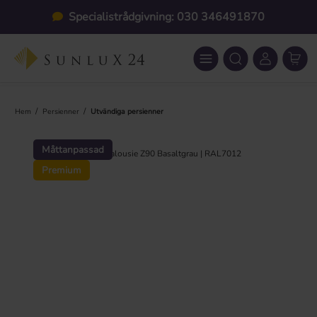
Hoppa till huvudinnehåll
Specialistrådgivning: 030 346491870
/
/
Hem
Persienner
Utvändiga persienner
Hoppa över bildgalleri
Måttanpassad
Premium