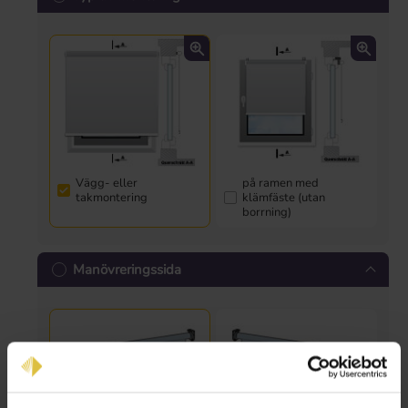
Vägg- eller
på ramen med
takmontering
klämfäste (utan
borrning)
Manövreringssida