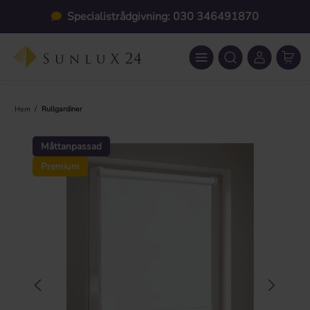
Hoppa till huvudinnehåll
Specialistrådgivning: 030 346491870
/
Hem
Rullgardiner
Hoppa över bildgalleri
Måttanpassad
Premium