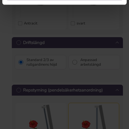
Antracit
svart
Driftslängd
Standard 2/3 av
Anpassad
rullgardinens höjd
arbetslängd
Repstyrning (pendelsäkerhetsanordning)