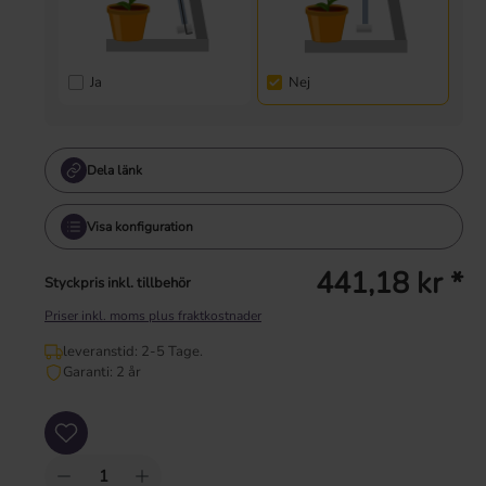
Ja
Nej
Dela länk
Visa konfiguration
441,18 kr *
Styckpris inkl. tillbehör
Priser inkl. moms plus fraktkostnader
leveranstid: 2-5 Tage.
Garanti: 2 år
Produktkvantitet: Ange önskat värde eller använd knapparna för att öka eller mi