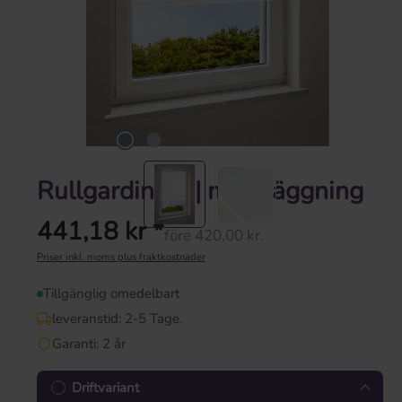
Rullgardin vit | mörkläggning
441,18 kr *
före 420,00 kr.
Ordinarie pris:
Priser inkl. moms plus fraktkostnader
Tillgänglig omedelbart
leveranstid: 2-5 Tage.
Garanti: 2 år
Driftvariant