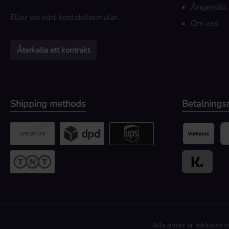
Ångerrätt
Eller via vårt
kontaktformulär
.
Om oss
Återkalla ett kontrakt
Shipping methods
Betalnings
Custom image 2
Custom image 3
UPS / DPD
Förskottsbet
Pa
TNT
Klarna
Alla priser är inklusiv