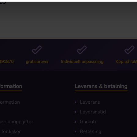
23"
6491870
gratisprover
Individuell anpassning
Köp på fak
nformation
Leverans & betalning
nformation
Leverans
Leveranstid
personuppgifter
Garanti
 för kakor
Betalning