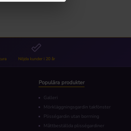
tura
Nöjda kunder i 20 år
Populära produkter
Galleri
Mörkläggningsgardin takfönster
Plisségardin utan borrning
Måttbeställda plisségardiner