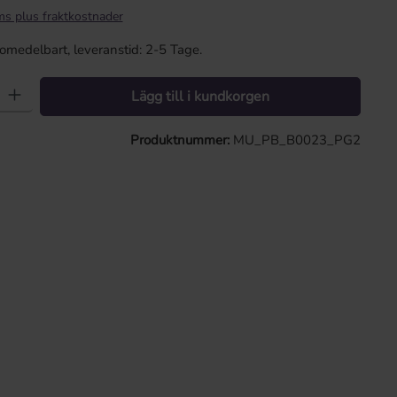
ms plus fraktkostnader
omedelbart, leveranstid: 2-5 Tage.
t: Ange önskat värde eller använd knapparna för att öka eller minska kv
Lägg till i kundkorgen
Produktnummer:
MU_PB_B0023_PG2