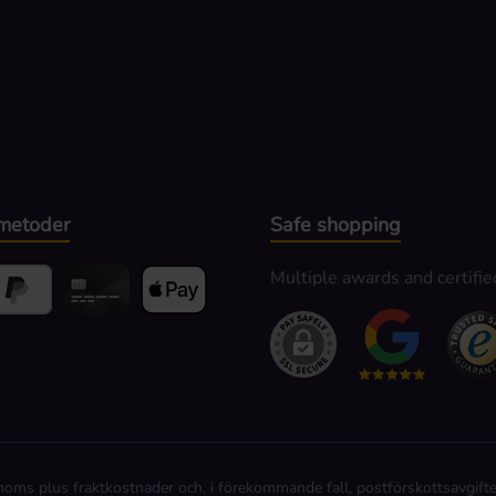
metoder
Safe shopping
Multiple awards and certifie
alning
yPal
Kortbetalning
Apple Pay
e moms plus
fraktkostnader
och, i förekommande fall, postförskottsavgifte