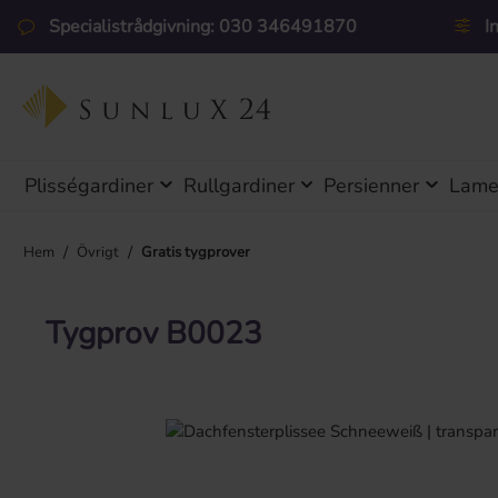
pa till huvudinnehåll
Hoppa till sökning
Hoppa till huvudnavigering
Specialistrådgivning: 030 346491870
I
Plisségardiner
Rullgardiner
Persienner
Lamel
/
/
Hem
Övrigt
Gratis tygprover
Tygprov B0023
Hoppa över bildgalleri