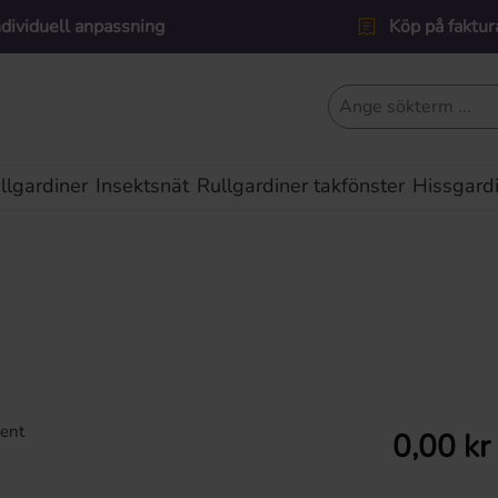
ndividuell anpassning
Köp på faktur
lgardiner
Insektsnät
Rullgardiner takfönster
Hissgard
Ordinarie pris:
0,00 kr