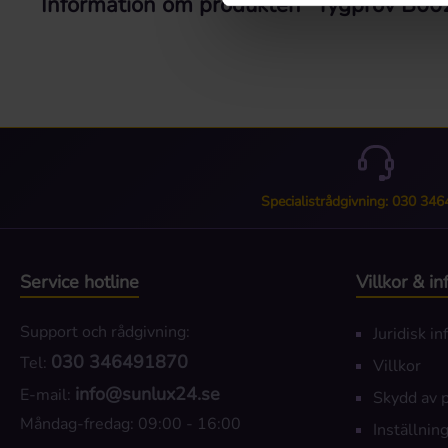
Information om produkten "Tygprov B00
Specialistrådgivning: 030 34
Service hotline
Villkor & i
Support och rådgivning:
Juridisk i
030 346491870
Tel:
Villkor
info@sunlux24.se
E-mail:
Skydd av 
Måndag-fredag: 09:00 - 16:00
Inställning