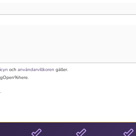
icyn
och
användarvillkoren
gäller.
TagOpen%here.
.