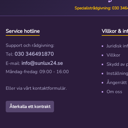
Specialistrådgivning: 030 34
Service hotline
Villkor & i
Support och rådgivning:
Juridisk i
030 346491870
Tel:
Villkor
info@sunlux24.se
E-mail:
Skydd av 
Måndag-fredag: 09:00 - 16:00
Inställning
Ångerrätt
Eller via vårt
kontaktformulär
.
Om oss
Återkalla ett kontrakt