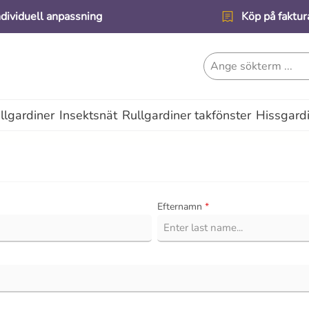
ndividuell anpassning
Köp på faktur
lgardiner
Insektsnät
Rullgardiner takfönster
Hissgard
Efternamn
*