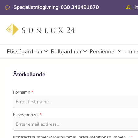
pa till huvudinnehåll
Hoppa till sökning
Hoppa till huvudnavigering
Specialistrådgivning: 030 346491870
I
Plisségardiner
Rullgardiner
Persienner
Lamel
Återkallande
Förnamn
*
E-postadress
*
Kontraktsnummer (ordernummer, prenumerationsnummer,...)
*