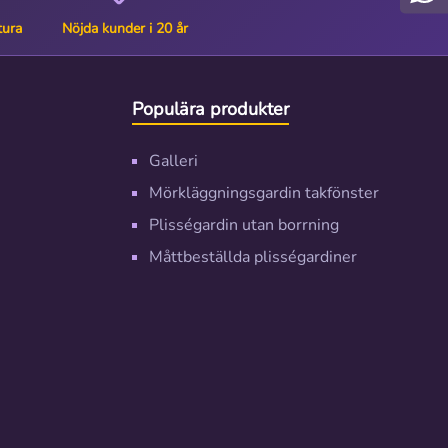
tura
Nöjda kunder i 20 år
Populära produkter
Galleri
Mörkläggningsgardin takfönster
Plisségardin utan borrning
Måttbeställda plisségardiner