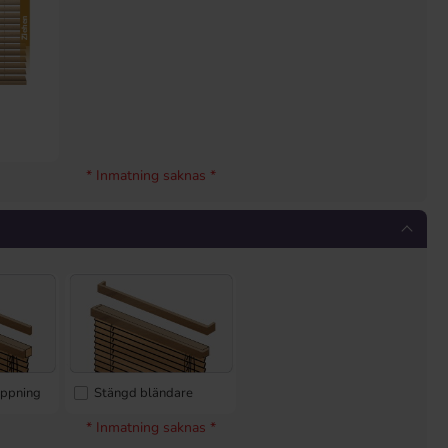
r
* Inmatning saknas *
öppning
Stängd bländare
* Inmatning saknas *