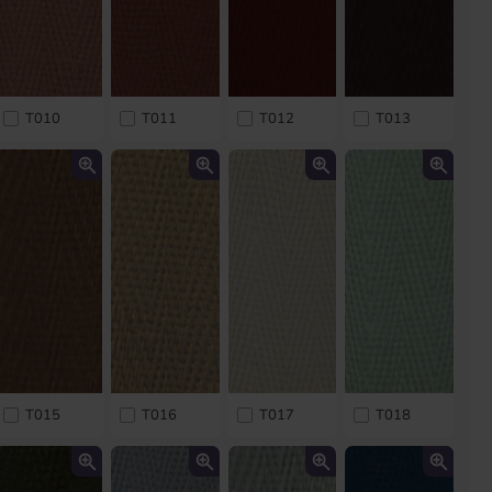
T010
T011
T012
T013
T015
T016
T017
T018