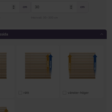
cm
cm
m
Intervall: 30–300 cm
ssida
rätt
vänster-höger