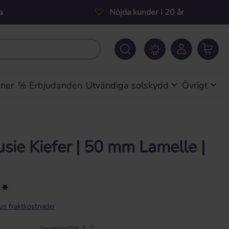
a
Nöjda kunder i 20 år
iner
% Erbjudanden
Utvändiga solskydd
Övrigt
usie Kiefer | 50 mm Lamelle |
 *
lus fraktkostnader
leveranstid: 1-2