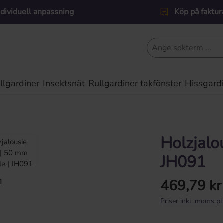
ndividuell anpassning
Köp på faktur
lgardiner
Insektsnät
Rullgardiner takfönster
Hissgard
Holzjalo
JH091
469,79 kr
Ordinarie pris:
Priser inkl. moms p