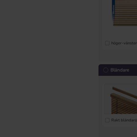
höger-vänste
Bländare
Rakt bländar