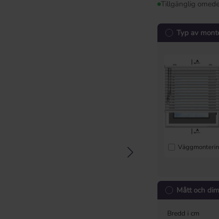
Tillgänglig omede
Typ av mont
Väggmonteri
Mått och di
Bredd i cm