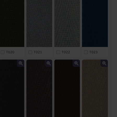
T020
T021
T022
T023