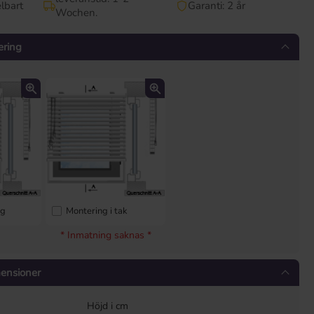
lbart
Garanti: 2 år
Wochen.
ering
ng
Montering i tak
* Inmatning saknas *
mensioner
Höjd i cm