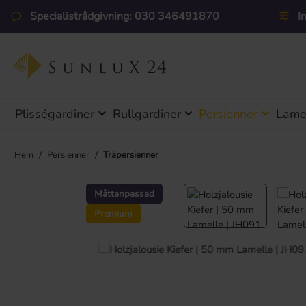
pa till huvudinnehåll
Hoppa till sökning
Hoppa till huvudnavigering
Specialistrådgivning: 030 346491870
I
Plisségardiner
Rullgardiner
Persienner
Lamel
/
/
Hem
Persienner
Träpersienner
Hoppa över bildgalleri
Måttanpassad
Premium