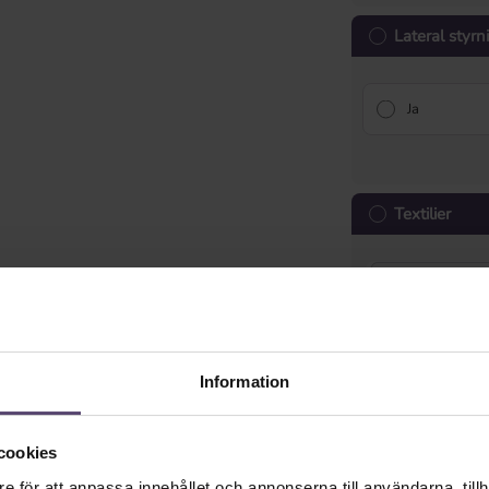
Lateral styr
Ja
Textilier
Information
Sladd för ste
cookies
Textbandets 
e för att anpassa innehållet och annonserna till användarna, tillh