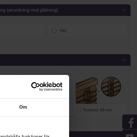
ning (anordning mot glidning)
Nej
Om
ge
Texband 25 mm
Texband 38 mm
* Inmatning saknas *
färg
andahålla funktioner för