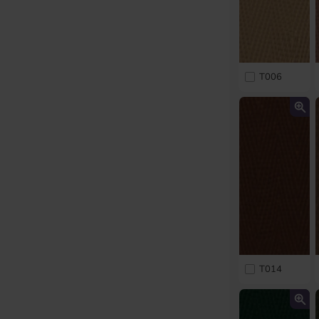
T006
T014