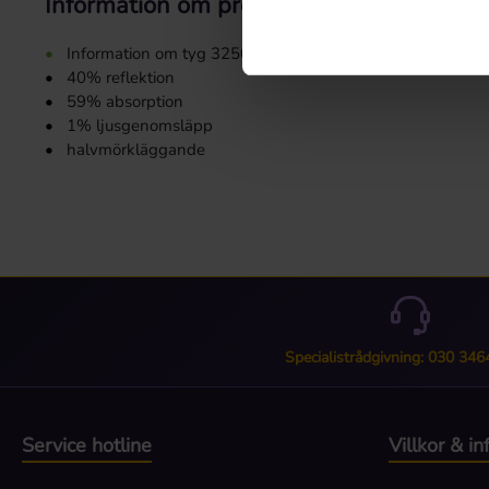
Information om produkten "Tygprov 325
•
Information om tyg 3250:
•
40% reflektion
•
59% absorption
•
1% ljusgenomsläpp
•
halvmörkläggande
Specialistrådgivning: 030 34
Service hotline
Villkor & i