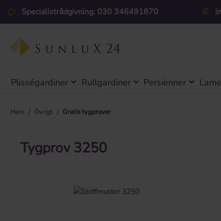
pa till huvudinnehåll
Hoppa till sökning
Hoppa till huvudnavigering
Specialistrådgivning: 030 346491870
I
Plisségardiner
Rullgardiner
Persienner
Lamel
/
/
Hem
Övrigt
Gratis tygprover
Tygprov 3250
Hoppa över bildgalleri