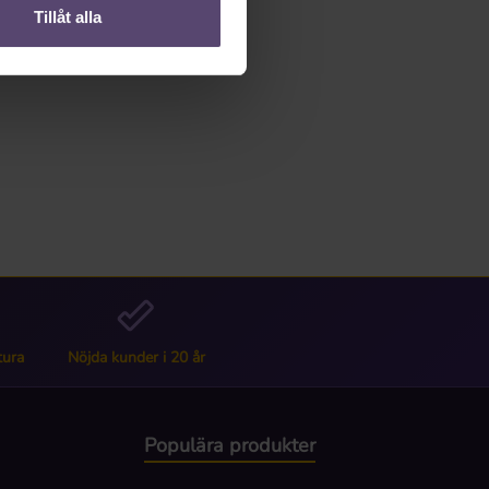
Tillåt alla
tura
Nöjda kunder i 20 år
Populära produkter