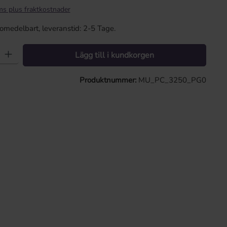
ms plus fraktkostnader
omedelbart, leveranstid: 2-5 Tage.
t: Ange önskat värde eller använd knapparna för att öka eller minska kv
Lägg till i kundkorgen
Produktnummer:
MU_PC_3250_PG0