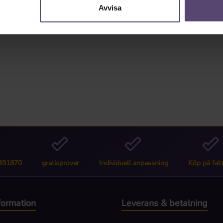
0"
Avvisa
6491870
gratisprover
Individuell anpassning
Köp på fak
nformation
Leverans & betalning