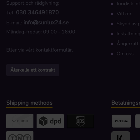
Support och rådgivning:
Juridisk i
030 346491870
Tel:
Villkor
info@sunlux24.se
E-mail:
Skydd av 
Måndag-fredag: 09:00 - 16:00
Inställning
Ångerrätt
Eller via vårt
kontaktformulär
.
Om oss
Återkalla ett kontrakt
Shipping methods
Betalnings
Custom image 2
Custom image 3
UPS / DPD
Förskottsbet
Pa