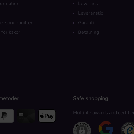
nformation
Leverans
Leveranstid
personuppgifter
Garanti
 för kakor
Betalning
metoder
Safe shopping
Multiple awards and certifie
alning
yPal
Kortbetalning
Apple Pay