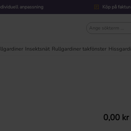
ndividuell anpassning
Köp på faktur
lgardiner
Insektsnät
Rullgardiner takfönster
Hissgard
Ordinarie pris:
0,00 kr