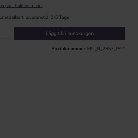
ms plus fraktkostnader
omedelbart, leveranstid: 2-5 Tage.
t: Ange önskat värde eller använd knapparna för att öka eller minska kv
Lägg till i kundkorgen
Produktnummer:
MU_R_2657_PG1