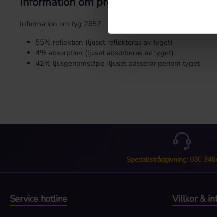
Information om produkten "Mönsterväv 
Information om tyg 2657:
55% reflektion (ljuset reflekteras av tyget)
4% absorption (ljuset absorberas av tyget)
42% ljusgenomsläpp (ljuset passerar genom tyget)
Specialistrådgivning: 030 34
Service hotline
Villkor & i