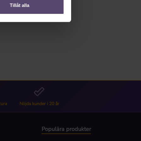
Tillåt alla
tura
Nöjda kunder i 20 år
Populära produkter