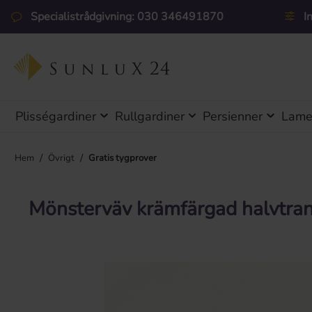
pa till huvudinnehåll
Hoppa till sökning
Hoppa till huvudnavigering
Specialistrådgivning: 030 346491870
I
Plisségardiner
Rullgardiner
Persienner
Lamel
/
/
Hem
Övrigt
Gratis tygprover
Mönsterväv krämfärgad halvtra
Hoppa över bildgalleri