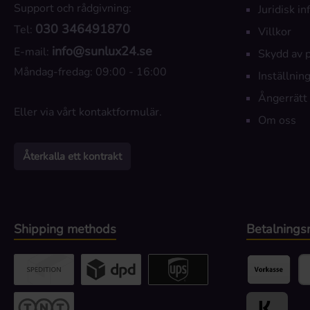
Support och rådgivning:
Juridisk i
030 346491870
Tel:
Villkor
info@sunlux24.se
E-mail:
Skydd av 
Måndag-fredag: 09:00 - 16:00
Inställning
Ångerrätt
Eller via vårt
kontaktformulär
.
Om oss
Återkalla ett kontrakt
Shipping methods
Betalnings
Custom image 2
Custom image 3
UPS / DPD
Förskottsbet
Pa