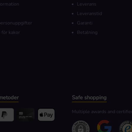
nformation
Leverans
Leveranstid
personuppgifter
Garanti
 för kakor
Betalning
metoder
Safe shopping
Multiple awards and certifie
alning
yPal
Kortbetalning
Apple Pay