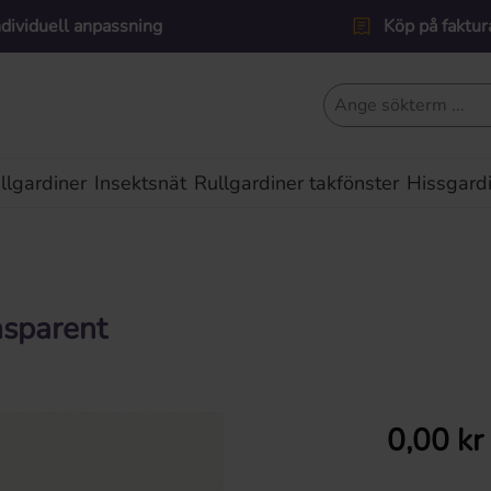
ndividuell anpassning
Köp på faktur
lgardiner
Insektsnät
Rullgardiner takfönster
Hissgard
nsparent
Ordinarie pris:
0,00 kr